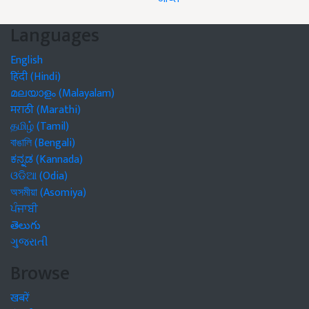
Languages
English
हिंदी (Hindi)
മലയാളം (Malayalam)
मराठी (Marathi)
தமிழ் (Tamil)
বাঙালি (Bengali)
ಕನ್ನಡ (Kannada)
ଓଡିଆ (Odia)
অসমীয়া (Asomiya)
ਪੰਜਾਬੀ
తెలుగు
ગુજરાતી
Browse
खबरें