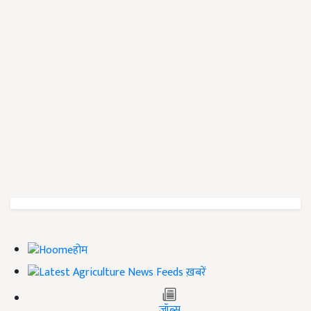
होम
ख़बरें
जॉब्स