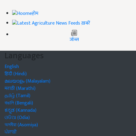
होम
ख़बरें
जॉब्स
Languages
English
हिंदी (Hindi)
മലയാളം (Malayalam)
मराठी (Marathi)
தமிழ் (Tamil)
বাঙালি (Bengali)
ಕನ್ನಡ (Kannada)
ଓଡିଆ (Odia)
অসমীয়া (Asomiya)
ਪੰਜਾਬੀ