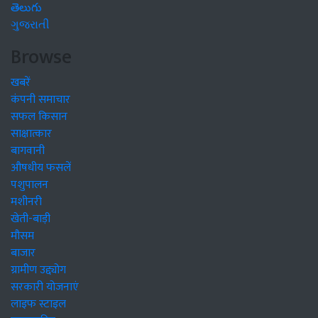
తెలుగు
ગુજરાતી
Browse
खबरें
कंपनी समाचार
सफल किसान
साक्षात्कार
बागवानी
औषधीय फसलें
पशुपालन
मशीनरी
खेती-बाड़ी
मौसम
बाजार
ग्रामीण उद्द्योग
सरकारी योजनाएं
लाइफ स्टाइल