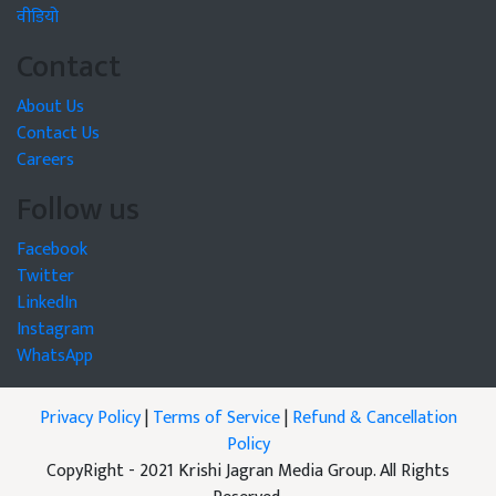
वीडियो
Contact
About Us
Contact Us
Careers
Follow us
Facebook
Twitter
LinkedIn
Instagram
WhatsApp
Privacy Policy
|
Terms of Service
|
Refund & Cancellation
Policy
CopyRight - 2021 Krishi Jagran Media Group. All Rights