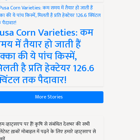
usa Corn Varieties: कम
मय में तैयार हो जाती हैं
क्का की ये पांच किस्में,
िलती है प्रति हेक्टेयर 126.6
्विंटल तक पैदावार!
More Stories
हम व्हाट्सएप पर हैं! कृषि से संबंधित देशभर की सभी
लेटेस्ट ख़बरें मोबाइल में पढ़ने के लिए हमारे व्हाट्सएप से
जुड़ें.