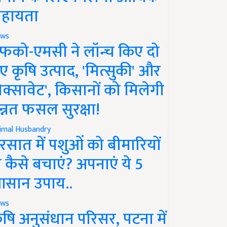
हायता
ws
फको-एमसी ने लॉन्च किए दो
ए कृषि उत्पाद, 'मित्सुकी' और
नेक्सावेट', किसानों को मिलेगी
न्नत फसल सुरक्षा!
imal Husbandry
रसात में पशुओं को बीमारियों
े कैसे बचाएं? अपनाएं ये 5
सान उपाय..
ws
ृषि अनुसंधान परिसर, पटना में