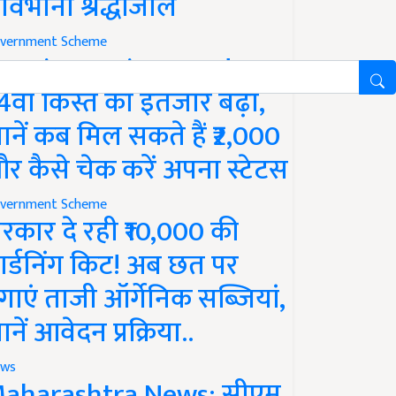
ावभीनी श्रद्धांजलि
vernment Scheme
M Kisan Yojana Update:
4वीं किस्त का इंतजार बढ़ा,
ानें कब मिल सकते हैं ₹2,000
र कैसे चेक करें अपना स्टेटस
vernment Scheme
रकार दे रही ₹10,000 की
ार्डनिंग किट! अब छत पर
गाएं ताजी ऑर्गेनिक सब्जियां,
ानें आवेदन प्रक्रिया..
ws
aharashtra News: सीएम