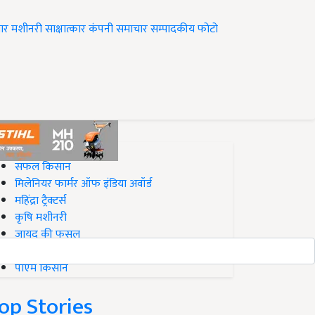
ार
मशीनरी
साक्षात्कार
कंपनी समाचार
सम्पादकीय
फोटो
op on Krishi Jagran
सफल किसान
मिलेनियर फार्मर ऑफ इंडिया अवॉर्ड
महिंद्रा ट्रैक्टर्स
कृषि मशीनरी
जायद की फसल
बिज़नेस आइडियाज
पीएम किसान
op Stories