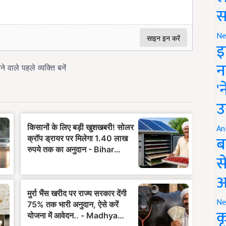
स
Ne
इ
न
'
उ
An
ब
स
आ
Ne
क