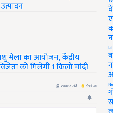
ा उत्पादन
द
ए
क
न
Li
 पशु मेला का आयोजन, केंद्रीय
ब
थम विजेता को मिलेगी 1 किलो चांदी
न
आ
Ne
ग
स
ल