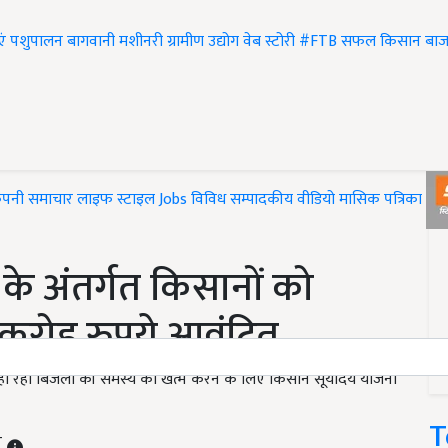
एं
पशुपालन
बागवानी
मशीनरी
ग्रामीण उद्योग
वेब स्टोरी
#FTB
सफल किसान
बाज
ंपनी समाचार
लाइफ स्टाइल
Jobs
विविध
सम्पादकीय
वीडियो
मासिक पत्रिका
#T
के अंतर्गत किसानों को
करोड़ रुपये आवंटित
हो रही बिजली की समस्य को खत्म करने के लिए किसान सूर्योदय योजना
T
T