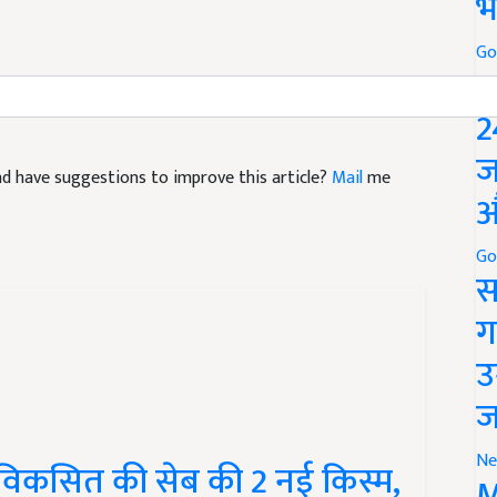
भ
Go
P
2
 and have suggestions to improve this article?
Mail
me
ज
औ
Go
स
ग
उ
ज
े विकसित की सेब की 2 नई किस्म,
Ne
M