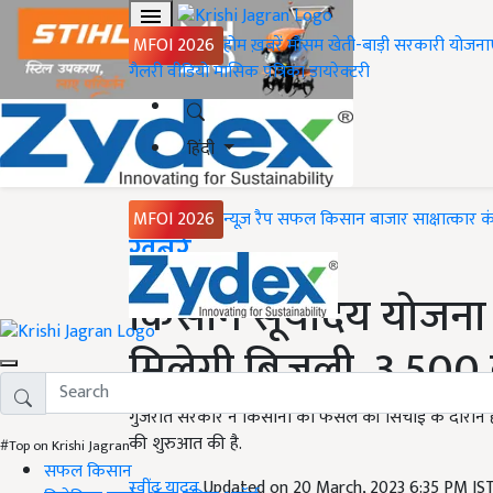
MFOI 2026
होम
ख़बरें
मौसम
खेती-बाड़ी
सरकारी योजना
गैलरी
वीडियो
मासिक पत्रिका
डायरेक्टरी
हिंदी
MFOI 2026
न्यूज़ रैप
सफल किसान
बाजार
साक्षात्कार
क
Home
ख़बरें
किसान सूर्योदय योजना 
मिलेगी बिजली, 3,500 
गुजरात सरकार ने किसानों को फसल की सिचांई के दौरान 
की शुरुआत की है.
#Top on Krishi Jagran
सफल किसान
रवींद्र यादव
Updated on 20 March, 2023 6:35 PM IS