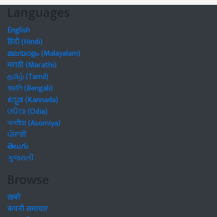
Languages
English
हिंदी (Hindi)
മലയാളം (Malayalam)
मराठी (Marathi)
தமிழ் (Tamil)
বাঙালি (Bengali)
ಕನ್ನಡ (Kannada)
ଓଡିଆ (Odia)
অসমীয়া (Asomiya)
ਪੰਜਾਬੀ
తెలుగు
ગુજરાતી
Browse
खबरें
कंपनी समाचार