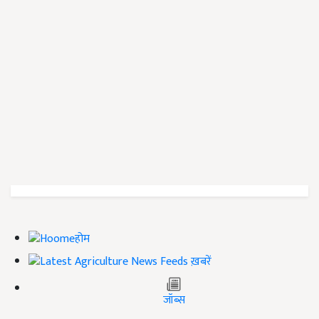
होम
ख़बरें
जॉब्स