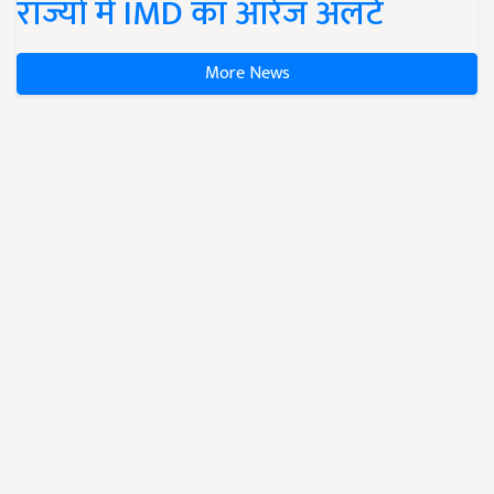
राज्यों में IMD का ऑरेंज अलर्ट
More News