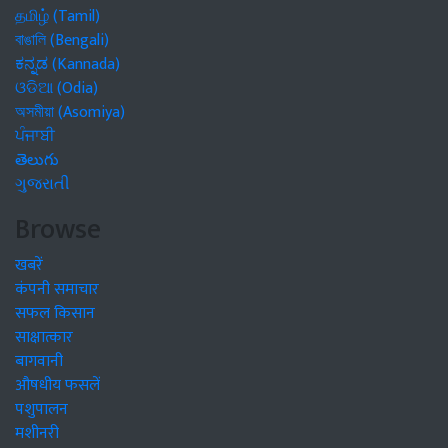
தமிழ் (Tamil)
বাঙালি (Bengali)
ಕನ್ನಡ (Kannada)
ଓଡିଆ (Odia)
অসমীয়া (Asomiya)
ਪੰਜਾਬੀ
తెలుగు
ગુજરાતી
Browse
खबरें
कंपनी समाचार
सफल किसान
साक्षात्कार
बागवानी
औषधीय फसलें
पशुपालन
मशीनरी