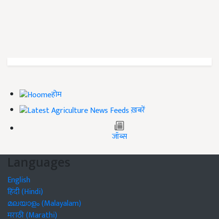
होम
ख़बरें
जॉब्स
Languages
English
हिंदी (Hindi)
മലയാളം (Malayalam)
मराठी (Marathi)