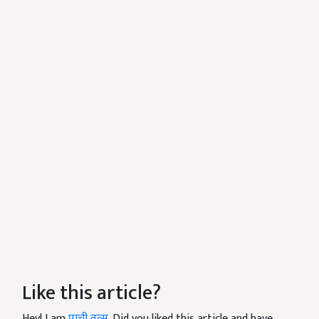
Like this article?
Hey! I am
प्राची वत्स
. Did you liked this article and have