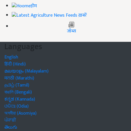
होम
ख़बरें
जॉब्स
Languages
English
हिंदी (Hindi)
മലയാളം (Malayalam)
मराठी (Marathi)
தமிழ் (Tamil)
বাঙালি (Bengali)
ಕನ್ನಡ (Kannada)
ଓଡିଆ (Odia)
অসমীয়া (Asomiya)
ਪੰਜਾਬੀ
తెలుగు