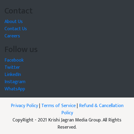
Contact
About Us
Contact Us
Careers
Follow us
Facebook
Twitter
LinkedIn
Instagram
WhatsApp
Privacy Policy
|
Terms of Service
|
Refund & Cancellation
Policy
CopyRight - 2021 Krishi Jagran Media Group. All Rights
Reserved.