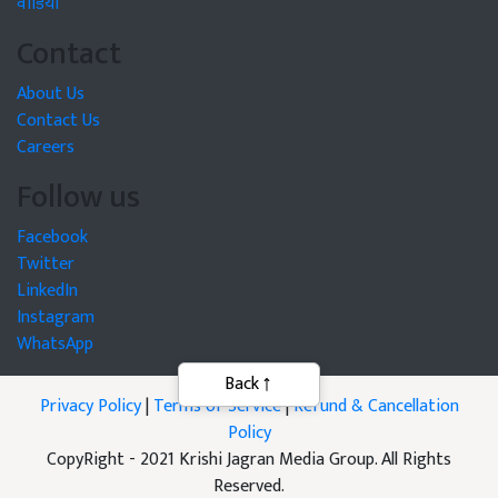
वीडियो
Contact
About Us
Contact Us
Careers
Follow us
Facebook
Twitter
LinkedIn
Instagram
WhatsApp
Privacy Policy
|
Terms of Service
|
Refund & Cancellation
Policy
CopyRight - 2021 Krishi Jagran Media Group. All Rights
Reserved.