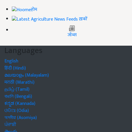
होम
ख़बरें
जॉब्स
Languages
English
हिंदी (Hindi)
മലയാളം (Malayalam)
मराठी (Marathi)
தமிழ் (Tamil)
বাঙালি (Bengali)
ಕನ್ನಡ (Kannada)
ଓଡିଆ (Odia)
অসমীয়া (Asomiya)
ਪੰਜਾਬੀ
తెలుగు