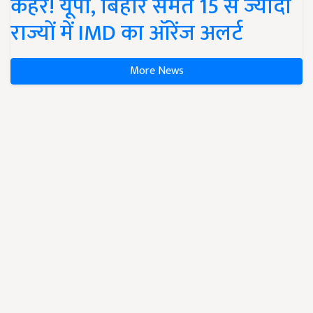
कहर! यूपी, बिहार समेत 15 से ज्यादा
राज्यों में IMD का ऑरेंज अलर्ट
More News