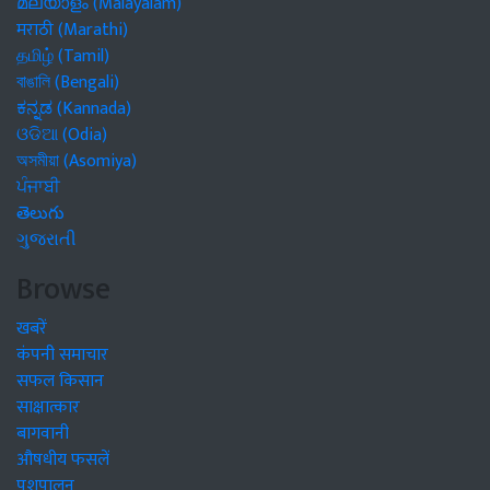
മലയാളം (Malayalam)
मराठी (Marathi)
தமிழ் (Tamil)
বাঙালি (Bengali)
ಕನ್ನಡ (Kannada)
ଓଡିଆ (Odia)
অসমীয়া (Asomiya)
ਪੰਜਾਬੀ
తెలుగు
ગુજરાતી
Browse
खबरें
कंपनी समाचार
सफल किसान
साक्षात्कार
बागवानी
औषधीय फसलें
पशुपालन