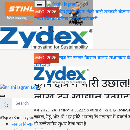
MFOI 2026
होम
ख़बरें
मौसम
खेती-बाड़ी
सरकारी योजना
गैलरी
वीडियो
मासिक पत्रिका
डायरेक्टरी
हिंदी
MFOI 2026
न्यूज़ रैप
सफल किसान
बाजार
साक्षात्कार
क
Home
ख़बरें
कृषि क्षेत्र में भारी उछ
लाख टन खाद्यान्न उत्प
वर्ष 2023-24 में भारत ने 3322.98 लाख टन खाद्यान्न उत्पा
चावल, गेहूं, और श्री अन्न (मोटे अनाज) के उत्पादन में रिकॉर्ड
#Top on Krishi Jagran
भी उल्लेखनीय सुधार देखा गया है.
सफल किसान