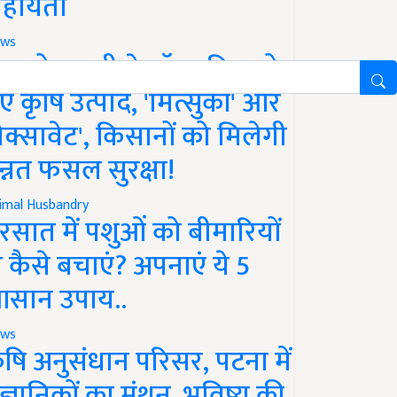
हायता
ws
फको-एमसी ने लॉन्च किए दो
ए कृषि उत्पाद, 'मित्सुकी' और
नेक्सावेट', किसानों को मिलेगी
न्नत फसल सुरक्षा!
imal Husbandry
रसात में पशुओं को बीमारियों
े कैसे बचाएं? अपनाएं ये 5
सान उपाय..
ws
ृषि अनुसंधान परिसर, पटना में
ैज्ञानिकों का मंथन, भविष्य की