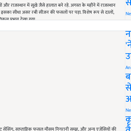
स
ों और राजस्थान में सूखे जैसे हालात बने रहे. अगस्त के महीने में राजस्थान
 इसका सीधा असर रबी सीजन की फसलों पर पड़ा. विशेष रूप से दालों,
Ne
इ
कूल प्रभाव देखा गया.
न
'
उ
An
ब
स
आ
Ne
क
व
ोट सेंसिंग, साप्ताहिक फसल मौसम निगरानी समूह, और अन्य एजेंसियों की