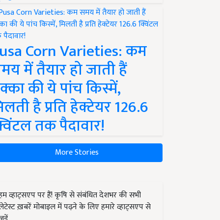
usa Corn Varieties: कम
मय में तैयार हो जाती हैं
क्का की ये पांच किस्में,
िलती है प्रति हेक्टेयर 126.6
्विंटल तक पैदावार!
More Stories
हम व्हाट्सएप पर हैं! कृषि से संबंधित देशभर की सभी
लेटेस्ट ख़बरें मोबाइल में पढ़ने के लिए हमारे व्हाट्सएप से
जुड़ें.