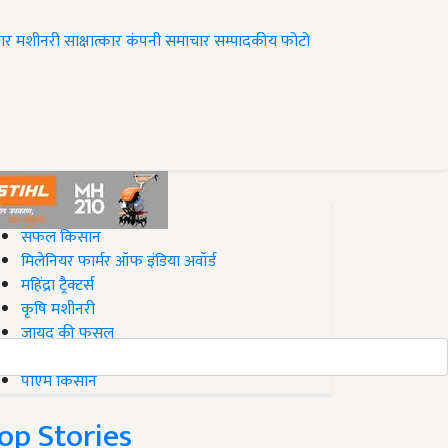
ार
मशीनरी
साक्षात्कार
कंपनी समाचार
सम्पादकीय
फोटो
op on Krishi Jagran
सफल किसान
मिलेनियर फार्मर ऑफ इंडिया अवॉर्ड
महिंद्रा ट्रैक्टर्स
कृषि मशीनरी
जायद की फसल
बिज़नेस आइडियाज
पीएम किसान
op Stories