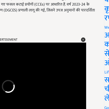
ए गए फसल कटाई प्रयोगों (CCEs) पर आधारित हैं. वर्ष 2023-24 के
क
ेक्षण (DGCES) प्रणाली लागू की गई, जिसने उपज अनुमानों की पारदर्शिता
र
We
अ
ERTISEMENT
क
स
ऑ
Li
स
च
ल
Go