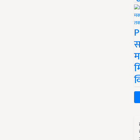
P
स
म
म
क