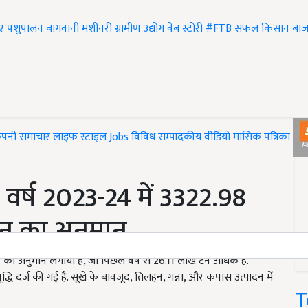
एं
पशुपालन
बागवानी
मशीनरी
ग्रामीण उद्योग
वेब स्टोरी
#FTB
सफल किसान
बाज
ंपनी समाचार
लाइफ स्टाइल
Jobs
विविध
सम्पादकीय
वीडियो
मासिक पत्रिका
#T
ाल! वर्ष 2023-24 में 3322.98
ादन का अनुमान
दन का अनुमान लगाया है, जो पिछले वर्ष से 26.11 लाख टन अधिक है.
 वृद्धि दर्ज की गई है. सूखे के बावजूद, तिलहन, गन्ना, और कपास उत्पादन में
T