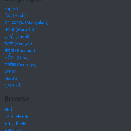
English
हिंदी (Hindi)
മലയാളം (Malayalam)
मराठी (Marathi)
தமிழ் (Tamil)
বাঙালি (Bengali)
ಕನ್ನಡ (Kannada)
ଓଡିଆ (Odia)
অসমীয়া (Asomiya)
ਪੰਜਾਬੀ
తెలుగు
ગુજરાતી
Browse
खबरें
कंपनी समाचार
सफल किसान
साक्षात्कार