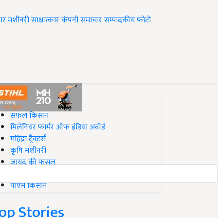
ार
मशीनरी
साक्षात्कार
कंपनी समाचार
सम्पादकीय
फोटो
op on Krishi Jagran
सफल किसान
मिलेनियर फार्मर ऑफ इंडिया अवॉर्ड
महिंद्रा ट्रैक्टर्स
कृषि मशीनरी
जायद की फसल
बिज़नेस आइडियाज
पीएम किसान
op Stories