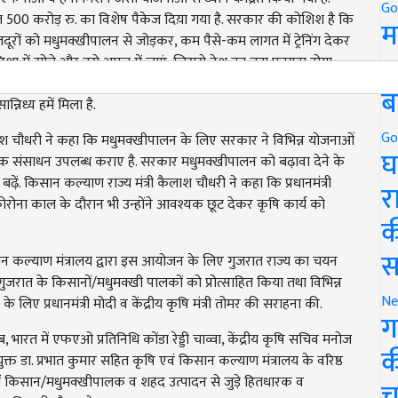
Go
त 500 करोड़ रु. का विशेष पैकेज दिय़ा गया है. सरकार की कोशिश है कि
म
दूरों को मधुमक्खीपालन से जोड़कर, कम पैसे-कम लागत में ट्रेनिंग देकर
5
ा में सोचे और इसे अमल में लाएं, जिससे देश का बड़ा फायदा होगा.
े हुए कहा कि वह गांव-गरीब-किसान के लिए समर्पित है, वहीं इस आयोजन
ब
निध्य हमें मिला है.
Go
कैलाश चौधरी ने कहा कि मधुमक्खीपालन के लिए सरकार ने विभिन्न योजनाओं
घ
यक संसाधन उपलब्ध कराए है. सरकार मधुमक्खीपालन को बढ़ावा देने के
. किसान कल्याण राज्य मंत्री कैलाश चौधरी ने कहा कि प्रधानमंत्री
र
ोरोना काल के दौरान भी उन्होंने आवश्यक छूट देकर कृषि कार्य को
क
स
किसान कल्याण मंत्रालय द्वारा इस आयोजन के लिए गुजरात राज्य का चयन
ं गुजरात के किसानों/मधुमक्खी पालकों को प्रोत्साहित किया तथा विभिन्न
Ne
 के लिए प्रधानमंत्री मोदी व केंद्रीय कृषि मंत्री तोमर की सराहना की.
ग
ेब, भारत में एफएओ प्रतिनिधि कोंडा रेड्डी चाव्वा, केंद्रीय कृषि सचिव मनोज
क
क्त डा. प्रभात कुमार सहित कृषि एवं किसान कल्याण मंत्रालय के वरिष्ठ
में किसान/मधुमक्खीपालक व शहद उत्पादन से जुड़े हितधारक व
च