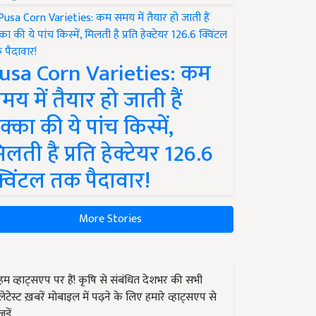
usa Corn Varieties: कम
मय में तैयार हो जाती हैं
क्का की ये पांच किस्में,
िलती है प्रति हेक्टेयर 126.6
्विंटल तक पैदावार!
More Stories
हम व्हाट्सएप पर हैं! कृषि से संबंधित देशभर की सभी
लेटेस्ट ख़बरें मोबाइल में पढ़ने के लिए हमारे व्हाट्सएप से
जुड़ें.