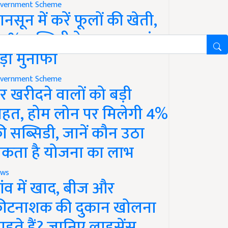
vernment Scheme
ानसून में करें फूलों की खेती,
0% सब्सिडी के साथ कमाएं
ड़ा मुनाफा
vernment Scheme
र खरीदने वालों को बड़ी
ाहत, होम लोन पर मिलेगी 4%
ी सब्सिडी, जानें कौन उठा
कता है योजना का लाभ
ws
ांव में खाद, बीज और
ीटनाशक की दुकान खोलना
ाहते हैं? जानिए लाइसेंस,