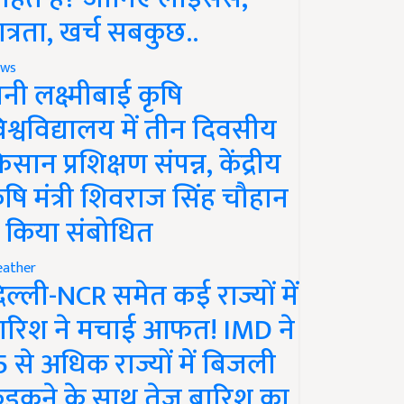
ात्रता, खर्च सबकुछ..
ws
ानी लक्ष्मीबाई कृषि
िश्वविद्यालय में तीन दिवसीय
िसान प्रशिक्षण संपन्न, केंद्रीय
ृषि मंत्री शिवराज सिंह चौहान
े किया संबोधित
ather
िल्ली-NCR समेत कई राज्यों में
ारिश ने मचाई आफत! IMD ने
5 से अधिक राज्यों में बिजली
ड़कने के साथ तेज बारिश का