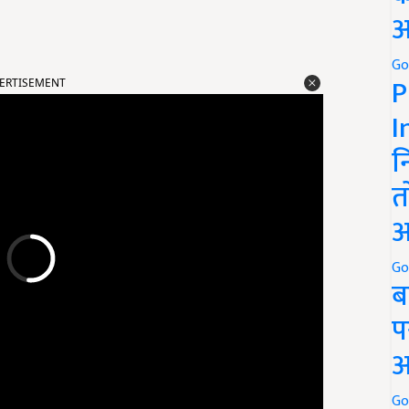
अ
Go
ERTISEMENT
P
I
न
त
अ
Go
ब
प
अ
Go