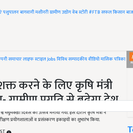
एं
पशुपालन
बागवानी
मशीनरी
ग्रामीण उद्योग
वेब स्टोरी
#FTB
सफल किसान
बाज
ंपनी समाचार
लाइफ स्टाइल
Jobs
विविध
सम्पादकीय
वीडियो
मासिक पत्रिका
#T
्त करने के लिए कृषि मंत्री
ग्रामीण प्रगति से बढ़ेगा देश
में विश्व मधुमक्खी दिवस का उत्सव मनाया गया. इस दौरान कृषि मंत्री ने
 परीक्षण प्रयोगशालाओं व प्रसंस्करण इकाइयों का शुभारंभ किया.
T
IST