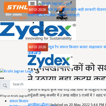
MFOI 2026
होम
ख़बरें
मौसम
खेती-बाड़ी
सरकारी योजना
गैलरी
वीडियो
मासिक पत्रिका
डायरेक्टरी
हिंदी
MFOI 2026
न्यूज़ रैप
सफल किसान
बाजार
साक्षात्कार
क
Home
ख़बरें
मधुमक्खीपालकों को सशक
ने उठाया बड़ा कदम कहा- 
गुजरात में केंद्रीय कृषि मंत्री नरेंद्र सिंह तोमर के मौजूदगी 
वर्चुअली जम्मू-कश्मीर में 3 जगह सहित 5 राज्यों में 7 शहद
#Top on Krishi Jagran
सफल किसान
अनामिका प्रीतम
Updated on 20 May, 2022 5:44 PM 