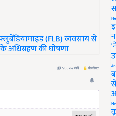
स
Ne
इ
न
 फ्लुबेंडियामाइड (FLB) व्यवसाय से
'
ों के अधिग्रहण की घोषणा
उ
An
ब
स
आ
Ne
क