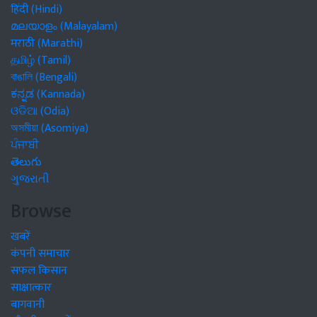
हिंदी (Hindi)
മലയാളം (Malayalam)
मराठी (Marathi)
தமிழ் (Tamil)
বাঙালি (Bengali)
ಕನ್ನಡ (Kannada)
ଓଡିଆ (Odia)
অসমীয়া (Asomiya)
ਪੰਜਾਬੀ
తెలుగు
ગુજરાતી
Browse
खबरें
कंपनी समाचार
सफल किसान
साक्षात्कार
बागवानी