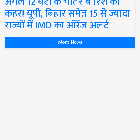
अगले 12 घंटों के भीतर बारिश का
कहर! यूपी, बिहार समेत 15 से ज्यादा
राज्यों में IMD का ऑरेंज अलर्ट
More News