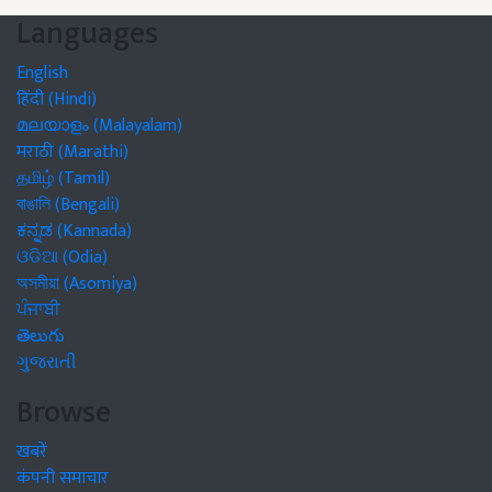
Languages
English
हिंदी (Hindi)
മലയാളം (Malayalam)
मराठी (Marathi)
தமிழ் (Tamil)
বাঙালি (Bengali)
ಕನ್ನಡ (Kannada)
ଓଡିଆ (Odia)
অসমীয়া (Asomiya)
ਪੰਜਾਬੀ
తెలుగు
ગુજરાતી
Browse
खबरें
कंपनी समाचार