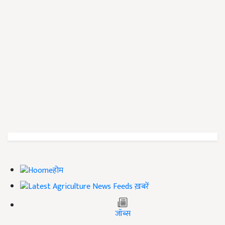
होम
ख़बरें
जॉब्स