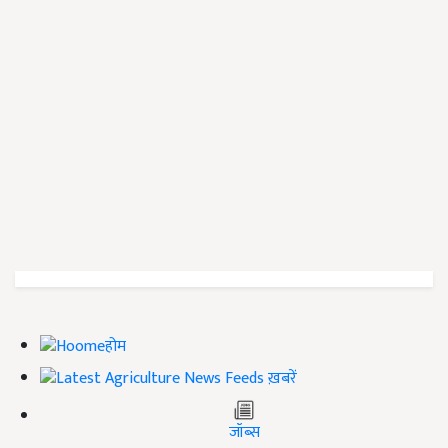
होम
ख़बरें
जॉब्स