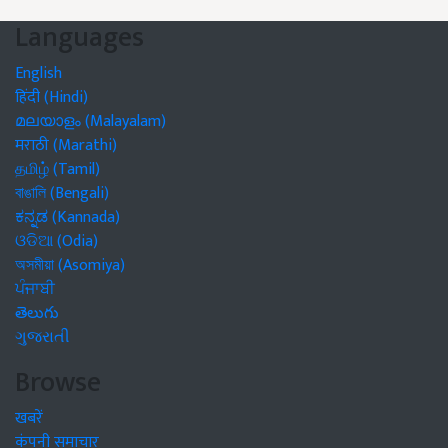
Languages
English
हिंदी (Hindi)
മലയാളം (Malayalam)
मराठी (Marathi)
தமிழ் (Tamil)
বাঙালি (Bengali)
ಕನ್ನಡ (Kannada)
ଓଡିଆ (Odia)
অসমীয়া (Asomiya)
ਪੰਜਾਬੀ
తెలుగు
ગુજરાતી
Browse
खबरें
कंपनी समाचार