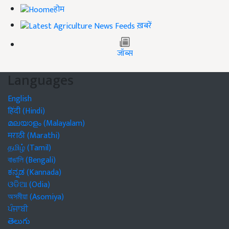
होम
ख़बरें
जॉब्स
Languages
English
हिंदी (Hindi)
മലയാളം (Malayalam)
मराठी (Marathi)
தமிழ் (Tamil)
বাঙালি (Bengali)
ಕನ್ನಡ (Kannada)
ଓଡିଆ (Odia)
অসমীয়া (Asomiya)
ਪੰਜਾਬੀ
తెలుగు