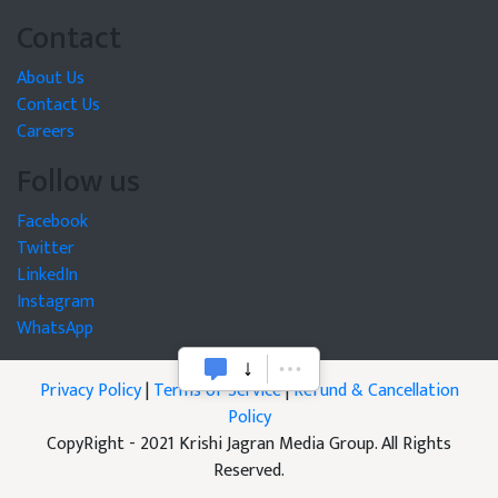
Contact
About Us
Contact Us
Careers
Follow us
Facebook
Twitter
LinkedIn
Instagram
WhatsApp
Privacy Policy
|
Terms of Service
|
Refund & Cancellation
Policy
CopyRight - 2021 Krishi Jagran Media Group. All Rights
Reserved.