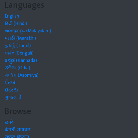
Languages
English
हिंदी (Hindi)
മലയാളം (Malayalam)
मराठी (Marathi)
தமிழ் (Tamil)
বাঙালি (Bengali)
ಕನ್ನಡ (Kannada)
ଓଡିଆ (Odia)
অসমীয়া (Asomiya)
ਪੰਜਾਬੀ
తెలుగు
ગુજરાતી
Browse
खबरें
कंपनी समाचार
सफल किसान