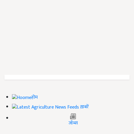
होम
ख़बरें
जॉब्स