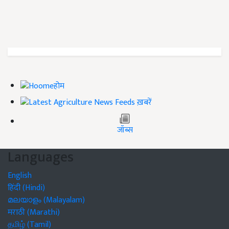
होम
ख़बरें
जॉब्स
Languages
English
हिंदी (Hindi)
മലയാളം (Malayalam)
मराठी (Marathi)
தமிழ் (Tamil)