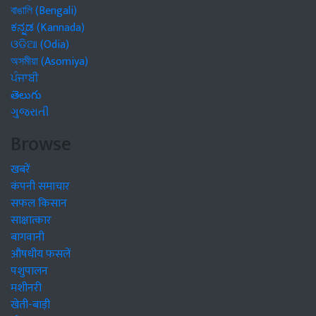
বাঙালি (Bengali)
ಕನ್ನಡ (Kannada)
ଓଡିଆ (Odia)
অসমীয়া (Asomiya)
ਪੰਜਾਬੀ
తెలుగు
ગુજરાતી
Browse
खबरें
कंपनी समाचार
सफल किसान
साक्षात्कार
बागवानी
औषधीय फसलें
पशुपालन
मशीनरी
खेती-बाड़ी