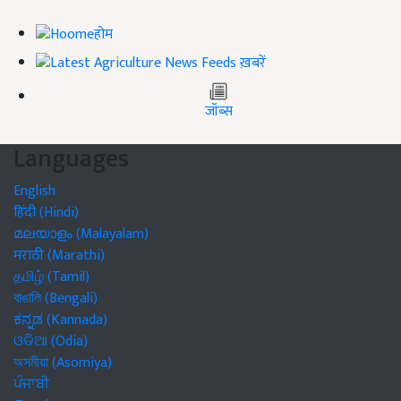
होम
ख़बरें
जॉब्स
Languages
English
हिंदी (Hindi)
മലയാളം (Malayalam)
मराठी (Marathi)
தமிழ் (Tamil)
বাঙালি (Bengali)
ಕನ್ನಡ (Kannada)
ଓଡିଆ (Odia)
অসমীয়া (Asomiya)
ਪੰਜਾਬੀ