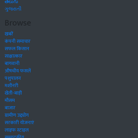
తెలుగు
ગુજરાતી
Browse
खबरें
कंपनी समाचार
सफल किसान
साक्षात्कार
बागवानी
औषधीय फसलें
पशुपालन
मशीनरी
खेती-बाड़ी
मौसम
बाजार
ग्रामीण उद्द्योग
सरकारी योजनाएं
लाइफ स्टाइल
सम्पादकीय