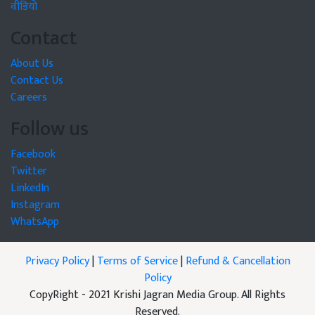
वीडियो
Contact
About Us
Contact Us
Careers
Follow us
Facebook
Twitter
LinkedIn
Instagram
WhatsApp
Privacy Policy
|
Terms of Service
|
Refund & Cancellation
Policy
CopyRight - 2021 Krishi Jagran Media Group. All Rights
Reserved.