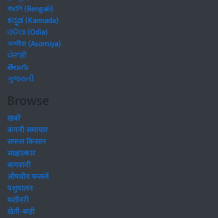
বাঙালি (Bengali)
ಕನ್ನಡ (Kannada)
ଓଡିଆ (Odia)
অসমীয়া (Asomiya)
ਪੰਜਾਬੀ
తెలుగు
ગુજરાતી
Browse
खबरें
कंपनी समाचार
सफल किसान
साक्षात्कार
बागवानी
औषधीय फसलें
पशुपालन
मशीनरी
खेती-बाड़ी