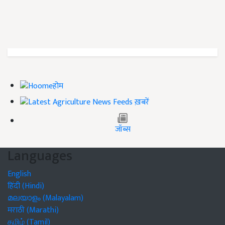
होम
ख़बरें
जॉब्स
Languages
English
हिंदी (Hindi)
മലയാളം (Malayalam)
मराठी (Marathi)
தமிழ் (Tamil)