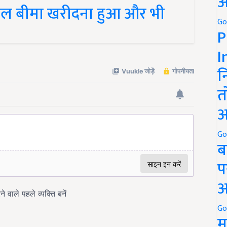
अ
 बीमा खरीदना हुआ और भी
Go
P
I
न
त
अ
Go
ब
प
अ
Go
म