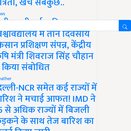
ात्रता, खर्च सबकुछ..
ws
ानी लक्ष्मीबाई कृषि
िश्वविद्यालय में तीन दिवसीय
िसान प्रशिक्षण संपन्न, केंद्रीय
ृषि मंत्री शिवराज सिंह चौहान
े किया संबोधित
ather
िल्ली-NCR समेत कई राज्यों में
ारिश ने मचाई आफत! IMD ने
5 से अधिक राज्यों में बिजली
ड़कने के साथ तेज बारिश का