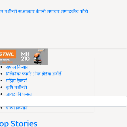
ार
मशीनरी
साक्षात्कार
कंपनी समाचार
सम्पादकीय
फोटो
op on Krishi Jagran
सफल किसान
मिलेनियर फार्मर ऑफ इंडिया अवॉर्ड
महिंद्रा ट्रैक्टर्स
कृषि मशीनरी
जायद की फसल
बिज़नेस आइडियाज
पीएम किसान
op Stories