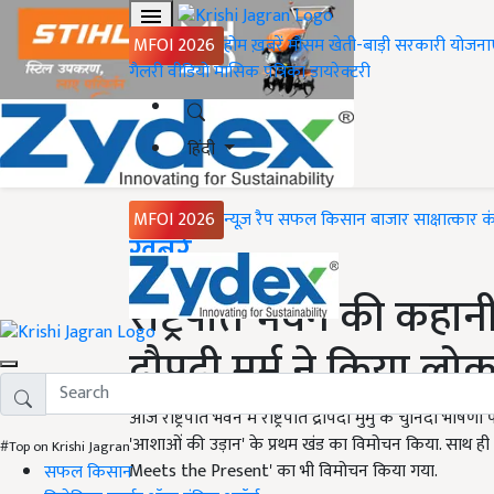
MFOI 2026
होम
ख़बरें
मौसम
खेती-बाड़ी
सरकारी योजना
गैलरी
वीडियो
मासिक पत्रिका
डायरेक्टरी
हिंदी
MFOI 2026
न्यूज़ रैप
सफल किसान
बाजार
साक्षात्कार
क
Home
ख़बरें
राष्ट्रपति भवन की कहानी 
द्रौपदी मुर्मू ने किया लो
आज राष्ट्रपति भवन में राष्ट्रपति द्रौपदी मुर्मु के चुनिंदा 
'आशाओं की उड़ान' के प्रथम खंड का विमोचन किया. साथ ह
#Top on Krishi Jagran
Meets the Present' का भी विमोचन किया गया.
सफल किसान