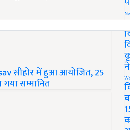
प
Ne
र
व
क
क
न
av सीहोर में हुआ आयोजित, 25
We
ा गया सम्मानित
द
ब
1
क