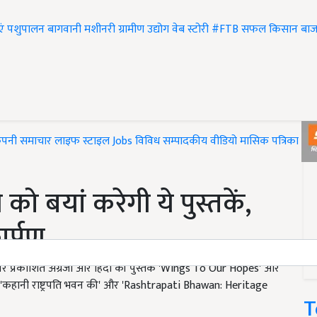
एं
पशुपालन
बागवानी
मशीनरी
ग्रामीण उद्योग
वेब स्टोरी
#FTB
सफल किसान
बाज
ंपनी समाचार
लाइफ स्टाइल
Jobs
विविध
सम्पादकीय
वीडियो
मासिक पत्रिका
#T
को बयां करेगी ये पुस्तकें,
कार्पण
भाषणों पर प्रकाशित अंग्रेजी और हिंदी की पुस्तकें 'Wings To Our Hopes' और
ी 'कहानी राष्ट्रपति भवन की' और 'Rashtrapati Bhawan: Heritage
T