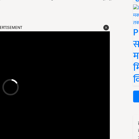
P
ERTISEMENT
स
म
म
क