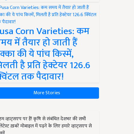
usa Corn Varieties: कम
मय में तैयार हो जाती हैं
क्का की ये पांच किस्में,
िलती है प्रति हेक्टेयर 126.6
्विंटल तक पैदावार!
More Stories
हम व्हाट्सएप पर हैं! कृषि से संबंधित देशभर की सभी
लेटेस्ट ख़बरें मोबाइल में पढ़ने के लिए हमारे व्हाट्सएप से
जुड़ें.