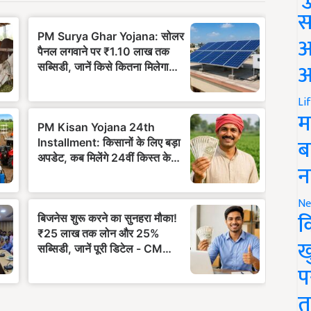
स
अ
आ
Li
म
ब
न
Ne
क
ख
प
त