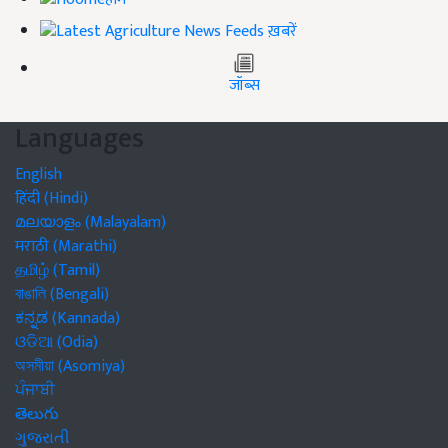
ख़बरें
जॉब्स
Languages
English
हिंदी (Hindi)
മലയാളം (Malayalam)
मराठी (Marathi)
தமிழ் (Tamil)
বাঙালি (Bengali)
ಕನ್ನಡ (Kannada)
ଓଡିଆ (Odia)
অসমীয়া (Asomiya)
ਪੰਜਾਬੀ
తెలుగు
ગુજરાતી