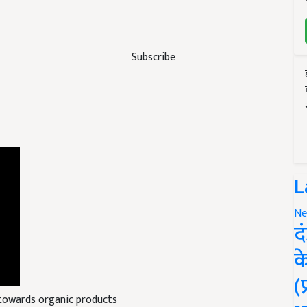
Subscribe
L
Ne
द
क
(
towards organic products