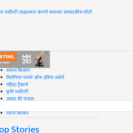
ार
मशीनरी
साक्षात्कार
कंपनी समाचार
सम्पादकीय
फोटो
op on Krishi Jagran
सफल किसान
मिलेनियर फार्मर ऑफ इंडिया अवॉर्ड
महिंद्रा ट्रैक्टर्स
कृषि मशीनरी
जायद की फसल
बिज़नेस आइडियाज
पीएम किसान
op Stories