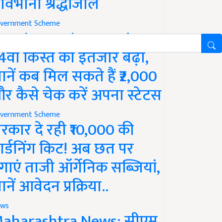
ावभीनी श्रद्धांजलि
vernment Scheme
M Kisan Yojana Update:
4वीं किस्त का इंतजार बढ़ा,
ानें कब मिल सकते हैं ₹2,000
र कैसे चेक करें अपना स्टेटस
vernment Scheme
रकार दे रही ₹10,000 की
ार्डनिंग किट! अब छत पर
गाएं ताजी ऑर्गेनिक सब्जियां,
ानें आवेदन प्रक्रिया..
ws
aharashtra News: सीएम