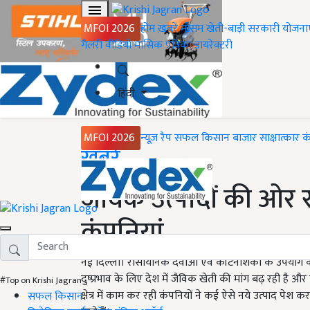
MFOI 2026
होम
ख़बरें
मौसम
खेती-बाड़ी
सरकारी योजना
गैलरी
वीडियो
मासिक पत्रिका
डायरेक्टरी
हिंदी
MFOI 2026
न्यूज़ रैप
सफल किसान
बाजार
साक्षात्कार
क
Home
ख़बरें
जैविक उत्पादों की ओर
कंपनियां
नई दिल्ली। रासायनिक दवाओं एवं कीटनाशकों के उपयोग के का
दुष्प्रभाव के लिए देश में जैविक खेती की मांग बढ़ रही है
#Top on Krishi Jagran
क्षेत्र में काम कर रही कंपनियों ने कई ऐसे नये उत्पाद पेश
सफल किसान