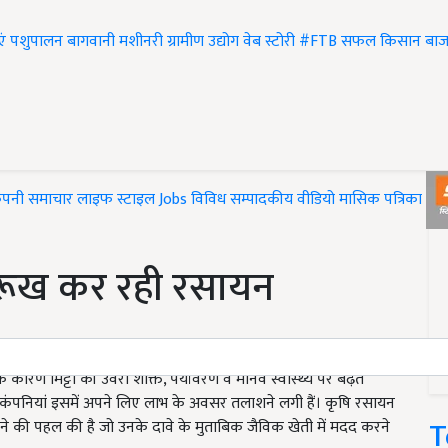
एं
पशुपालन
बागवानी
मशीनरी
ग्रामीण उद्योग
वेब स्टोरी
#FTB
सफल किसान
बाज
ंपनी समाचार
लाइफ स्टाइल
Jobs
विविध
सम्पादकीय
वीडियो
मासिक पत्रिका
#T
 रूख कर रही रसायन
रण मिट्टी की उर्वरा शक्ति, पर्यावरण व मानव स्वास्थ्य पर बढ़ते
 और कंपनियां इसमें अपने लिए लाभ के अवसर तलाशने लगी हैं। कृषि रसायन
T
 करने की पहल की है जो उनके दावे के मुताबिक जैविक खेती में मदद करने