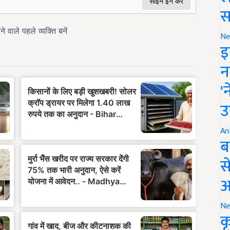
स
Ne
इ
न
'
उ
An
ब
स
आ
Ne
क