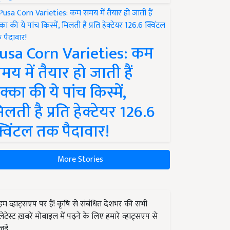
usa Corn Varieties: कम
मय में तैयार हो जाती हैं
क्का की ये पांच किस्में,
िलती है प्रति हेक्टेयर 126.6
्विंटल तक पैदावार!
More Stories
हम व्हाट्सएप पर हैं! कृषि से संबंधित देशभर की सभी
लेटेस्ट ख़बरें मोबाइल में पढ़ने के लिए हमारे व्हाट्सएप से
जुड़ें.