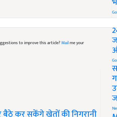
भ
Go
P
2
ज
suggestions to improve this article?
Mail
me your
औ
Go
स
ग
उ
ज
Ne
ठे कर सकेंगे खेतों की निगरानी
M