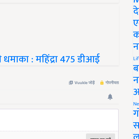
द
ए
क
न
 धमाका : महिंद्रा 475 डीआई
Li
ब
न
आ
Ne
ग
स
ल