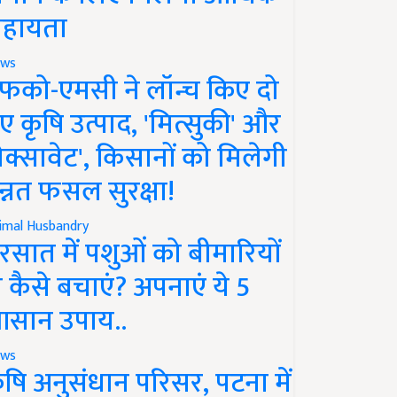
हायता
ws
फको-एमसी ने लॉन्च किए दो
ए कृषि उत्पाद, 'मित्सुकी' और
नेक्सावेट', किसानों को मिलेगी
न्नत फसल सुरक्षा!
imal Husbandry
रसात में पशुओं को बीमारियों
े कैसे बचाएं? अपनाएं ये 5
सान उपाय..
ws
ृषि अनुसंधान परिसर, पटना में