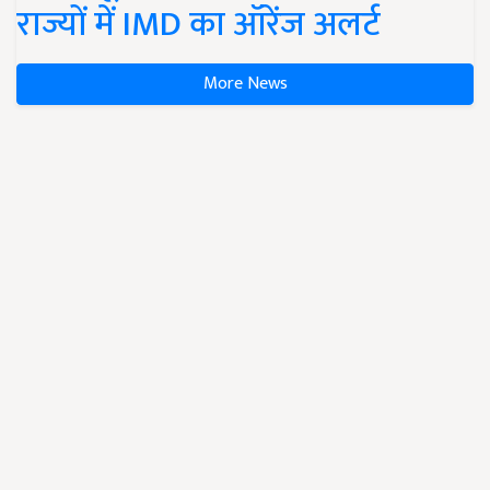
राज्यों में IMD का ऑरेंज अलर्ट
More News