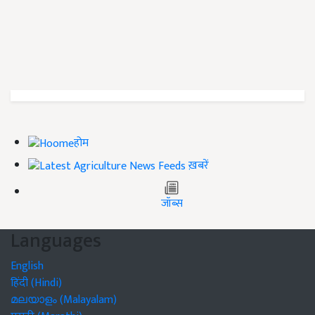
होम
ख़बरें
जॉब्स
Languages
English
हिंदी (Hindi)
മലയാളം (Malayalam)