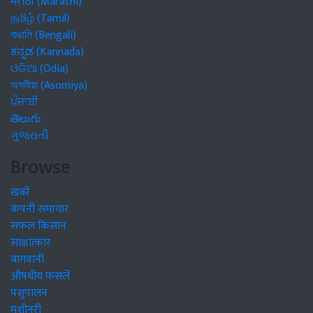
मराठी (Marathi)
தமிழ் (Tamil)
বাঙালি (Bengali)
ಕನ್ನಡ (Kannada)
ଓଡିଆ (Odia)
অসমীয়া (Asomiya)
ਪੰਜਾਬੀ
తెలుగు
ગુજરાતી
Browse
खबरें
कंपनी समाचार
सफल किसान
साक्षात्कार
बागवानी
औषधीय फसलें
पशुपालन
मशीनरी