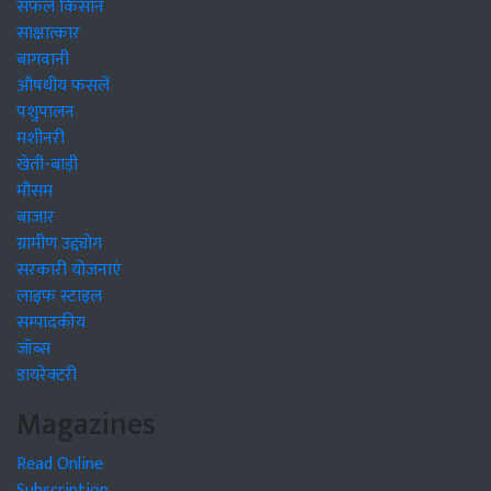
सफल किसान
साक्षात्कार
बागवानी
औषधीय फसलें
पशुपालन
मशीनरी
खेती-बाड़ी
मौसम
बाजार
ग्रामीण उद्द्योग
सरकारी योजनाएं
लाइफ स्टाइल
सम्पादकीय
जॉब्स
डायरेक्टरी
Magazines
Read Online
Subscription