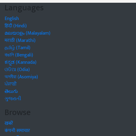
Languages
English
हिंदी (Hindi)
മലയാളം (Malayalam)
मराठी (Marathi)
தமிழ் (Tamil)
বাঙালি (Bengali)
ಕನ್ನಡ (Kannada)
ଓଡିଆ (Odia)
অসমীয়া (Asomiya)
ਪੰਜਾਬੀ
తెలుగు
ગુજરાતી
Browse
खबरें
कंपनी समाचार