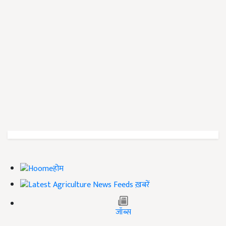
होम
ख़बरें
जॉब्स