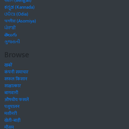
বাঙালি (Bengali)
ಕನ್ನಡ (Kannada)
ଓଡିଆ (Odia)
অসমীয়া (Asomiya)
ਪੰਜਾਬੀ
తెలుగు
ગુજરાતી
Browse
खबरें
कंपनी समाचार
सफल किसान
साक्षात्कार
बागवानी
औषधीय फसलें
पशुपालन
मशीनरी
खेती-बाड़ी
मौसम