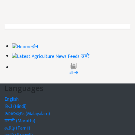
होम
ख़बरें
जॉब्स
Languages
English
हिंदी (Hindi)
മലയാളം (Malayalam)
मराठी (Marathi)
தமிழ் (Tamil)