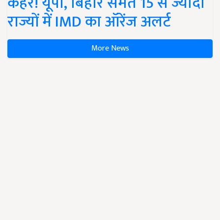
कहर! यूपी, बिहार समेत 15 से ज्यादा
राज्यों में IMD का ऑरेंज अलर्ट
More News