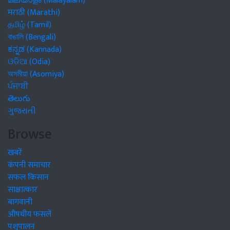
മലയാളം (Malayalam)
मराठी (Marathi)
தமிழ் (Tamil)
বাঙালি (Bengali)
ಕನ್ನಡ (Kannada)
ଓଡିଆ (Odia)
অসমীয়া (Asomiya)
ਪੰਜਾਬੀ
తెలుగు
ગુજરાતી
Browse
खबरें
कंपनी समाचार
सफल किसान
साक्षात्कार
बागवानी
औषधीय फसलें
पशुपालन