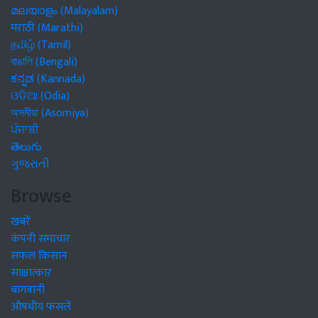
മലയാളം (Malayalam)
मराठी (Marathi)
தமிழ் (Tamil)
বাঙালি (Bengali)
ಕನ್ನಡ (Kannada)
ଓଡିଆ (Odia)
অসমীয়া (Asomiya)
ਪੰਜਾਬੀ
తెలుగు
ગુજરાતી
Browse
खबरें
कंपनी समाचार
सफल किसान
साक्षात्कार
बागवानी
औषधीय फसलें