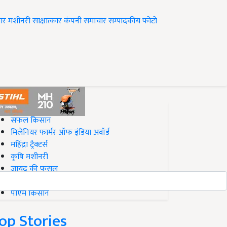
ार
मशीनरी
साक्षात्कार
कंपनी समाचार
सम्पादकीय
फोटो
op on Krishi Jagran
सफल किसान
मिलेनियर फार्मर ऑफ इंडिया अवॉर्ड
महिंद्रा ट्रैक्टर्स
कृषि मशीनरी
जायद की फसल
बिज़नेस आइडियाज
पीएम किसान
op Stories