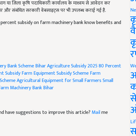
ार और संबंधित सरकारी वेबसाइट्स पर भी उपलब्ध कराई गई है.
Ne
 percent subsidy on farm machinery bank know benefits and
क
व
क
र
ery Bank Scheme
Bihar Agriculture Subsidy 2025
80 Percent
We
t Subsidy
Farm Equipment Subsidy Scheme
Farm
अ
 Scheme
Agricultural Equipment for Small Farmers
Small
Farm Machinery Bank Bihar
क
स
e and have suggestions to improve this article?
Mail
me
ऑ
Li
स