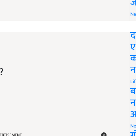
ज
Ne
M
द
ए
क
न
?
Li
ब
न
आ
Ne
ERTISEMENT
ग