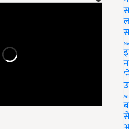
स
ल
स
Ne
इ
न
'
उ
An
ब
स
आ
ाग या जिला कृषि पदाधिकारी कार्यालय के माध्यम से आवेदन कर