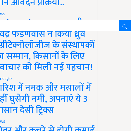
ानें आवेदन प्रक्रिया..
ws
aharashtra News: सीएम
ेवेंद्र फडणवीस ने किया ध्रुव
ग्रीटेक्नोलॉजीज के संस्थापकों
ा सम्मान, किसानों के लिए
वाचार को मिली नई पहचान!
festyle
ारिश में नमक और मसालों में
हीं घुसेगी नमी, अपनाएं ये 3
सान देसी ट्रिक्स
ws
ोबर और कचरे से होगी कमाई,