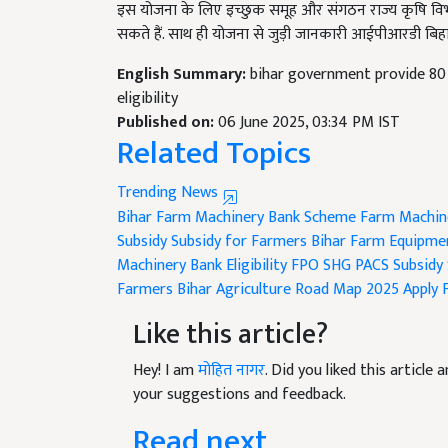
सकते हैं. साथ ही योजना से जुड़ी जानकारी आईपीआरडी बिह
English Summary:
bihar government provide 80
eligibility
Published on:
06 June 2025, 03:34 PM IST
Related Topics
Trending News
Bihar Farm Machinery Bank Scheme
Farm Machin
Subsidy
Subsidy for Farmers Bihar
Farm Equipmen
Machinery Bank Eligibility
FPO SHG PACS Subsidy
Farmers
Bihar Agriculture Road Map 2025
Apply 
Like this article?
Hey! I am
मोहित नागर
. Did you liked this articl
your suggestions and feedback.
Read next