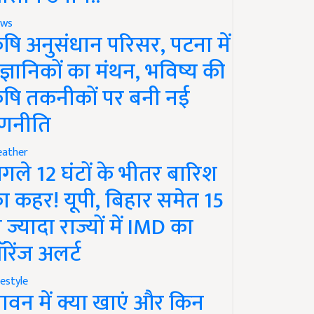
ws
ृषि अनुसंधान परिसर, पटना में
ैज्ञानिकों का मंथन, भविष्य की
ृषि तकनीकों पर बनी नई
णनीति
ather
गले 12 घंटों के भीतर बारिश
ा कहर! यूपी, बिहार समेत 15
े ज्यादा राज्यों में IMD का
रेंज अलर्ट
festyle
ावन में क्या खाएं और किन