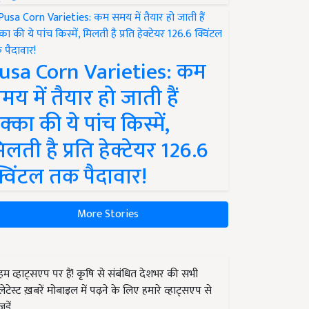
usa Corn Varieties: कम
मय में तैयार हो जाती हैं
क्का की ये पांच किस्में,
िलती है प्रति हेक्टेयर 126.6
्विंटल तक पैदावार!
More Stories
हम व्हाट्सएप पर हैं! कृषि से संबंधित देशभर की सभी
लेटेस्ट ख़बरें मोबाइल में पढ़ने के लिए हमारे व्हाट्सएप से
जुड़ें.