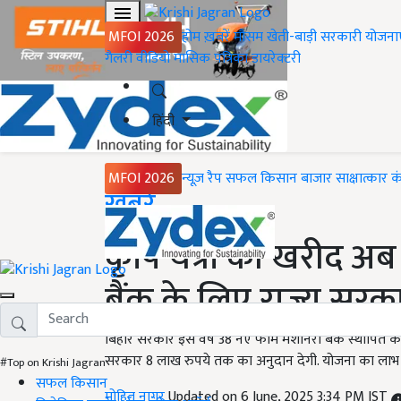
MFOI 2026
होम
ख़बरें
मौसम
खेती-बाड़ी
सरकारी योजना
गैलरी
वीडियो
मासिक पत्रिका
डायरेक्टरी
हिंदी
MFOI 2026
न्यूज़ रैप
सफल किसान
बाजार
साक्षात्कार
क
Home
ख़बरें
कृषि यंत्रों की खरीद 
बैंक के लिए राज्य सरक
बिहार सरकार इस वर्ष 38 नए फार्म मशीनरी बैंक स्थापित क
सरकार 8 लाख रुपये तक का अनुदान देगी. योजना का लाभ ज
#Top on Krishi Jagran
सफल किसान
मोहित नागर
Updated on 6 June, 2025 3:34 PM IST