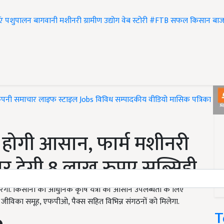
एं
पशुपालन
बागवानी
मशीनरी
ग्रामीण उद्योग
वेब स्टोरी
#FTB
सफल किसान
बाज
ंपनी समाचार
लाइफ स्टाइल
Jobs
विविध
सम्पादकीय
वीडियो
मासिक पत्रिका
#T
अब होगी आसान, फार्म मशीनरी
ार देगी 8 लाख रुपए सब्सिडी
रेगी. किसानों को आधुनिक कृषि यंत्रों की आसान उपलब्धता के लिए
ीविका समूह, एफपीओ, पैक्स सहित विभिन्न संगठनों को मिलेगा.
T