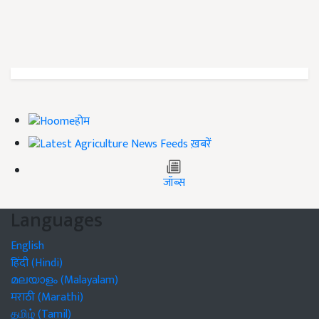
होम
ख़बरें
जॉब्स
Languages
English
हिंदी (Hindi)
മലയാളം (Malayalam)
मराठी (Marathi)
தமிழ் (Tamil)