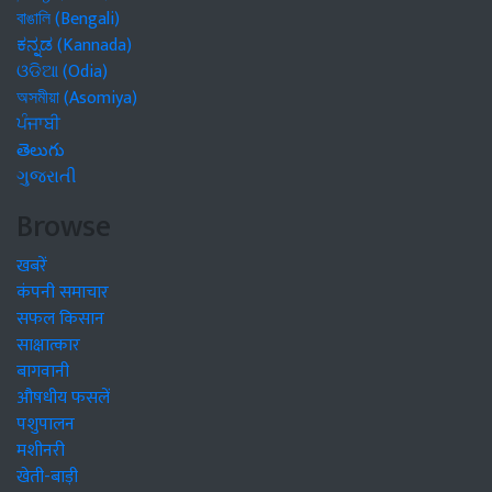
বাঙালি (Bengali)
ಕನ್ನಡ (Kannada)
ଓଡିଆ (Odia)
অসমীয়া (Asomiya)
ਪੰਜਾਬੀ
తెలుగు
ગુજરાતી
Browse
खबरें
कंपनी समाचार
सफल किसान
साक्षात्कार
बागवानी
औषधीय फसलें
पशुपालन
मशीनरी
खेती-बाड़ी