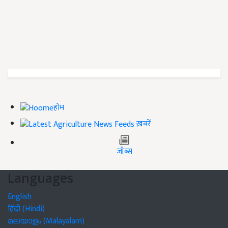
होम
ख़बरें
जॉब्स
Languages
English
हिंदी (Hindi)
മലയാളം (Malayalam)