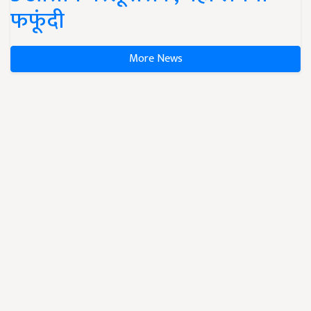
फफूंदी
More News