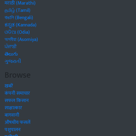
मराठी (Marathi)
தமிழ் (Tamil)
বাঙালি (Bengali)
ಕನ್ನಡ (Kannada)
ଓଡିଆ (Odia)
অসমীয়া (Asomiya)
ਪੰਜਾਬੀ
తెలుగు
ગુજરાતી
Browse
खबरें
कंपनी समाचार
सफल किसान
साक्षात्कार
बागवानी
औषधीय फसलें
पशुपालन