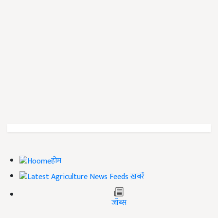
होम
ख़बरें
जॉब्स