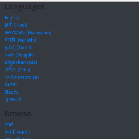
Languages
English
हिंदी (Hindi)
മലയാളം (Malayalam)
मराठी (Marathi)
தமிழ் (Tamil)
বাঙালি (Bengali)
ಕನ್ನಡ (Kannada)
ଓଡିଆ (Odia)
অসমীয়া (Asomiya)
ਪੰਜਾਬੀ
తెలుగు
ગુજરાતી
Browse
खबरें
कंपनी समाचार