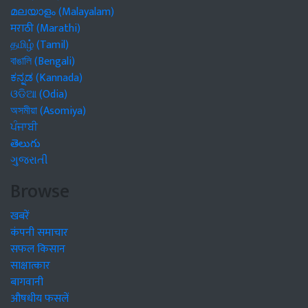
മലയാളം (Malayalam)
मराठी (Marathi)
தமிழ் (Tamil)
বাঙালি (Bengali)
ಕನ್ನಡ (Kannada)
ଓଡିଆ (Odia)
অসমীয়া (Asomiya)
ਪੰਜਾਬੀ
తెలుగు
ગુજરાતી
Browse
खबरें
कंपनी समाचार
सफल किसान
साक्षात्कार
बागवानी
औषधीय फसलें