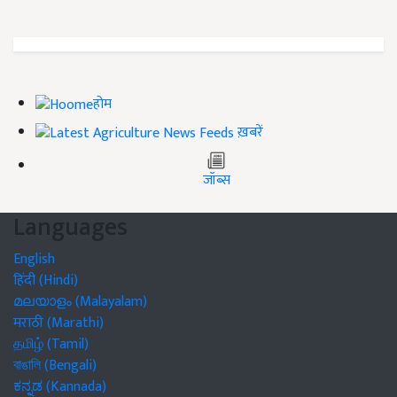
होम
ख़बरें
जॉब्स
Languages
English
हिंदी (Hindi)
മലയാളം (Malayalam)
मराठी (Marathi)
தமிழ் (Tamil)
বাঙালি (Bengali)
ಕನ್ನಡ (Kannada)