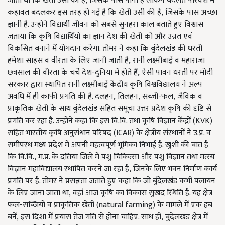
जाता था कि खेती उसी की है
,
जिसके पास पानी है लेकिन बदलते परिवेश में
कहावत बदलकर इस तरह हो गई है कि खेती उसी की है
,
जिसके पास अच्छा
ज्ञानी है. उन्होंने विद्यार्थी जीवन को सबसे सुनहरा काल बताते हुए विश्वास
जताया कि कृषि विद्यार्थियों का ज्ञान देश की खेती को और उन्नत एवं
विकसित बनाने में योगदान करेगा. तोमर ने कहा कि बुंदेलखंड की धरती
हमेशा साहस व वीरता के लिए जानी जाती है
,
रानी लक्ष्मीबाई व महाराजा
छत्रसाल की वीरता के चर्चे देश-दुनिया में होते हैं
,
ऐसी पावन धरती पर मोदी
सरकार द्वारा स्थापित रानी लक्ष्मीबाई केंद्रीय कृषि विश्वविद्यालय ने अल्प
अवधि में ही काफी प्रगति की है. दलहन
,
तिलहन
,
सब्जी-फल
,
जैविक व
प्राकृतिक खेती के साथ बुंदेलखंड सहित समूचा उत्तर प्रदेश कृषि की दृष्टि से
प्रगति कर रहा है. उन्होंने कहा कि इस वि.वि. तथा कृषि विज्ञान केंद्रों (
KVK
)
सहित भारतीय कृषि अनुसंधान परिषद (
ICAR
) के क्षेत्रीय संस्थानों ने उ.प्र. व
समीपस्थ मध्य प्रदेश में अपनी महत्वपूर्ण भूमिका निभाई है. खुशी की बात है
कि वि.वि.
,
म.प्र. के दतिया जिले में पशु चिकित्सा और पशु विज्ञान तथा मत्स्य
विज्ञान महाविद्यालय स्थापित करने जा रहा है
,
जिनके लिए भवन निर्माण कार्य
प्रगति पर है. तोमर ने प्रसन्नता जताते हुए कहा कि जो बुंदेलखंड कभी पलायन
के लिए जाना जाता था
,
वहां आज कृषि का विकास सुखद स्थिति है. यह क्षेत्र
फल-सब्जियों व प्राकृतिक खेती (
natural farming
) के मामले में एक हब
बनें
,
इस दिशा में प्रयास तेज गति से होना चाहिए. साथ ही
,
बुंदेलखंड क्षेत्र में