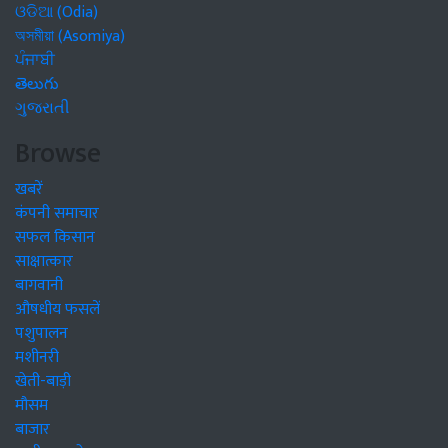
ଓଡିଆ (Odia)
অসমীয়া (Asomiya)
ਪੰਜਾਬੀ
తెలుగు
ગુજરાતી
Browse
खबरें
कंपनी समाचार
सफल किसान
साक्षात्कार
बागवानी
औषधीय फसलें
पशुपालन
मशीनरी
खेती-बाड़ी
मौसम
बाजार