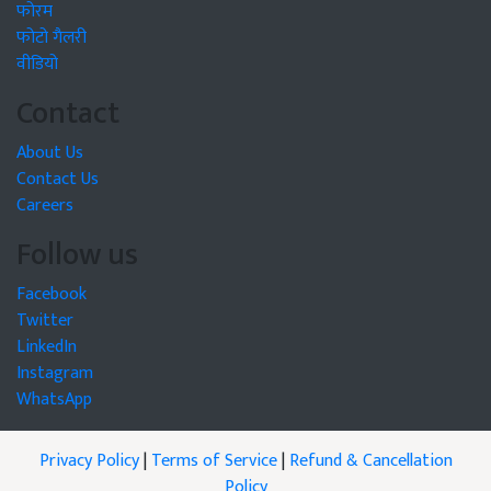
फोरम
फोटो गैलरी
वीडियो
Contact
About Us
Contact Us
Careers
Follow us
Facebook
Twitter
LinkedIn
Instagram
WhatsApp
Privacy Policy
|
Terms of Service
|
Refund & Cancellation
Policy