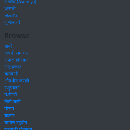
অসমীয়া (Asomiya)
ਪੰਜਾਬੀ
తెలుగు
ગુજરાતી
Browse
खबरें
कंपनी समाचार
सफल किसान
साक्षात्कार
बागवानी
औषधीय फसलें
पशुपालन
मशीनरी
खेती-बाड़ी
मौसम
बाजार
ग्रामीण उद्द्योग
सरकारी योजनाएं