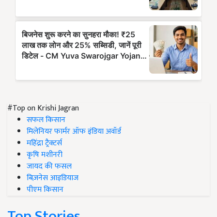
#Top on Krishi Jagran
सफल किसान
मिलेनियर फार्मर ऑफ इंडिया अवॉर्ड
महिंद्रा ट्रैक्टर्स
कृषि मशीनरी
जायद की फसल
बिज़नेस आइडियाज
पीएम किसान
Top Stories