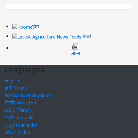
होम
ख़बरें
जॉब्स
Languages
English
हिंदी (Hindi)
മലയാളം (Malayalam)
मराठी (Marathi)
தமிழ் (Tamil)
বাঙালি (Bengali)
ಕನ್ನಡ (Kannada)
ଓଡିଆ (Odia)