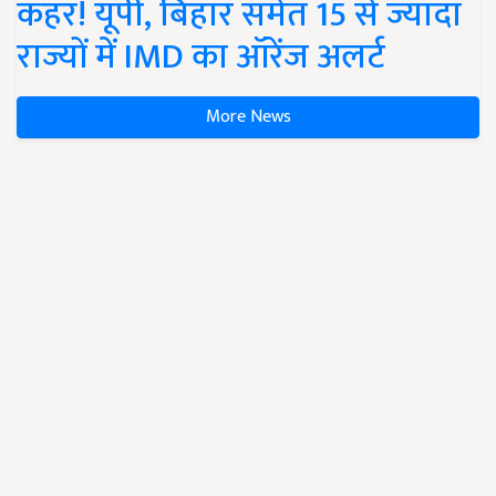
कहर! यूपी, बिहार समेत 15 से ज्यादा
राज्यों में IMD का ऑरेंज अलर्ट
More News