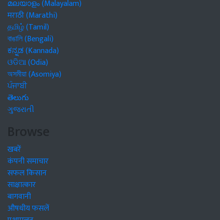
മലയാളം (Malayalam)
मराठी (Marathi)
தமிழ் (Tamil)
বাঙালি (Bengali)
ಕನ್ನಡ (Kannada)
ଓଡିଆ (Odia)
অসমীয়া (Asomiya)
ਪੰਜਾਬੀ
తెలుగు
ગુજરાતી
Browse
खबरें
कंपनी समाचार
सफल किसान
साक्षात्कार
बागवानी
औषधीय फसलें