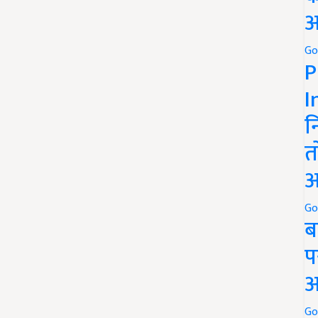
अ
Go
P
I
न
त
अ
Go
ब
प
अ
Go