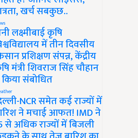
ात्रता, खर्च सबकुछ..
ws
ानी लक्ष्मीबाई कृषि
िश्वविद्यालय में तीन दिवसीय
िसान प्रशिक्षण संपन्न, केंद्रीय
ृषि मंत्री शिवराज सिंह चौहान
े किया संबोधित
ather
िल्ली-NCR समेत कई राज्यों में
ारिश ने मचाई आफत! IMD ने
5 से अधिक राज्यों में बिजली
ड़कने के साथ तेज बारिश का