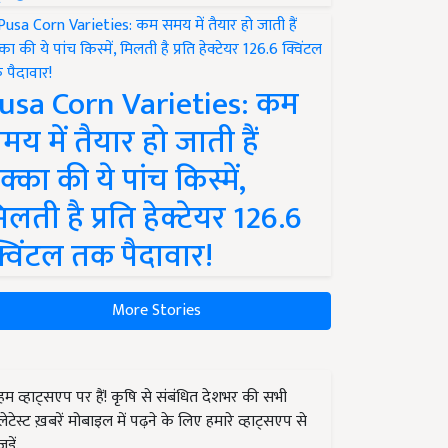
usa Corn Varieties: कम
मय में तैयार हो जाती हैं
क्का की ये पांच किस्में,
िलती है प्रति हेक्टेयर 126.6
्विंटल तक पैदावार!
More Stories
हम व्हाट्सएप पर हैं! कृषि से संबंधित देशभर की सभी
लेटेस्ट ख़बरें मोबाइल में पढ़ने के लिए हमारे व्हाट्सएप से
जुड़ें.