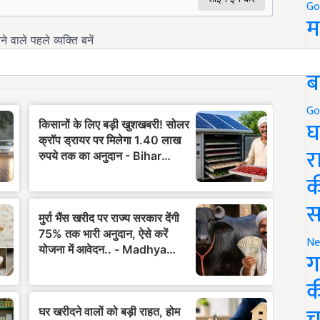
Go
म
5
ब
Go
घ
र
क
स
Ne
ग
क
च