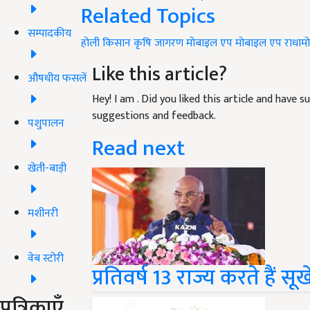
Related Topics
सम्पादकीय
होली
किसान
कृषि जागरण मोबाइल एप
मोबाइल एप
राधाम
Like this article?
औषधीय फसलें
Hey! I am
. Did you liked this article and have 
suggestions and feedback.
पशुपालन
Read next
खेती-बाड़ी
मशीनरी
वेब स्टोरी
प्रतिवर्ष 13 राज्य करते हैं सू
पत्रिकाएँ