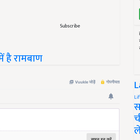
Subscribe
ं है रामबाण
L
Li
स
च
ल