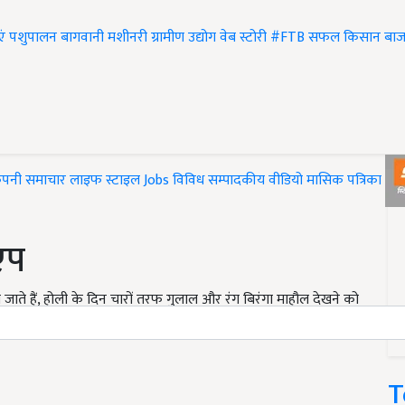
एं
पशुपालन
बागवानी
मशीनरी
ग्रामीण उद्योग
वेब स्टोरी
#FTB
सफल किसान
बाज
ंपनी समाचार
लाइफ स्टाइल
Jobs
विविध
सम्पादकीय
वीडियो
मासिक पत्रिका
#T
एप
जाते हैं, होली के दिन चारों तरफ गुलाल और रंग बिरंगा माहौल देखने को
ुशियों को और दोगुना करने का एक खास मौका दे रहा है !
T