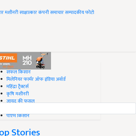
ार
मशीनरी
साक्षात्कार
कंपनी समाचार
सम्पादकीय
फोटो
op on Krishi Jagran
सफल किसान
मिलेनियर फार्मर ऑफ इंडिया अवॉर्ड
महिंद्रा ट्रैक्टर्स
कृषि मशीनरी
जायद की फसल
बिज़नेस आइडियाज
पीएम किसान
op Stories