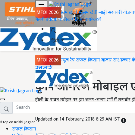
MFOI 2026
होम
ख़बरें
मौसम
खेती-बाड़ी
सरकारी योजना
गैलरी
वीडियो
मासिक पत्रिका
डायरेक्टरी
हिंदी
MFOI 2026
न्यूज़ रैप
सफल किसान
बाजार
साक्षात्कार
क
Home
ख़बरें
कृषि जागरण मोबाइल 
होली के पावन त्यौहार पर हम अलग-अलग रंगों में सराबोर हो 
मिलता है ! कृषि जागरण इस त्यौहार पर अपने पाठकों की ख
Updated on 14 February, 2018 6:29 AM IST
#Top on Krishi Jagran
सफल किसान