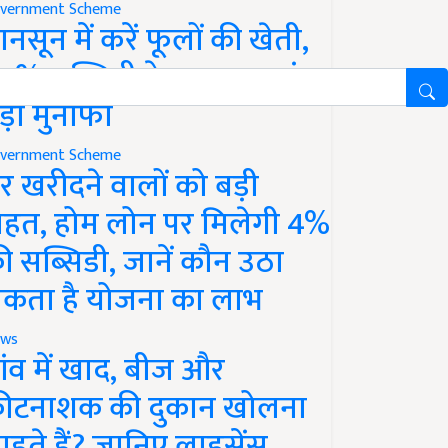
vernment Scheme
ानसून में करें फूलों की खेती,
0% सब्सिडी के साथ कमाएं
ड़ा मुनाफा
vernment Scheme
र खरीदने वालों को बड़ी
ाहत, होम लोन पर मिलेगी 4%
ी सब्सिडी, जानें कौन उठा
कता है योजना का लाभ
ws
ांव में खाद, बीज और
ीटनाशक की दुकान खोलना
ाहते हैं? जानिए लाइसेंस,