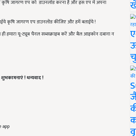
ख
ें कृषि जागरण एप को
डाउनलोड करना है और इस एप में अपना
ाईये कृषि जागरण एप डाउनलोड कीजिए और हमें बताईये !
ए
आज ही हमारा यू-ट्यूब चैनल सब्सक्राइब करें और बैल आइकॉन दबाना न
ऊ
च
ुभकामनाएं ! धन्यवाद !
S
ज
क
क
e app
वृ