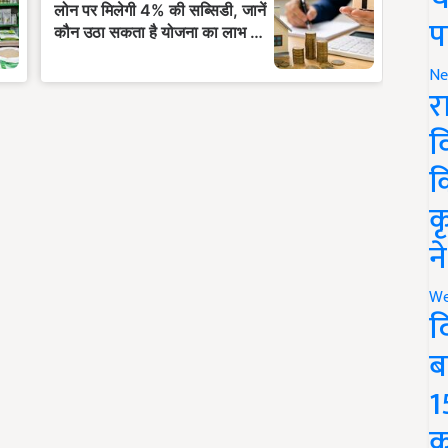
प
Ne
र
व
क
क
न
We
द
ब
1
क