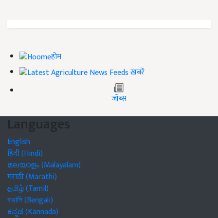
होम
ख़बरें
जॉब्स
Languages
English
हिंदी (Hindi)
മലയാളം (Malayalam)
मराठी (Marathi)
தமிழ் (Tamil)
বাঙালি (Bengali)
ಕನ್ನಡ (Kannada)