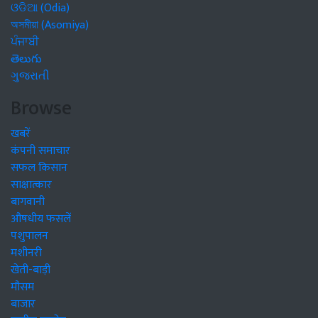
ଓଡିଆ (Odia)
অসমীয়া (Asomiya)
ਪੰਜਾਬੀ
తెలుగు
ગુજરાતી
Browse
खबरें
कंपनी समाचार
सफल किसान
साक्षात्कार
बागवानी
औषधीय फसलें
पशुपालन
मशीनरी
खेती-बाड़ी
मौसम
बाजार