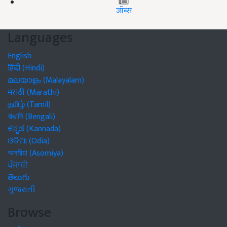
जॉब्स
Languages
English
हिंदी (Hindi)
മലയാളം (Malayalam)
मराठी (Marathi)
தமிழ் (Tamil)
বাঙালি (Bengali)
ಕನ್ನಡ (Kannada)
ଓଡିଆ (Odia)
অসমীয়া (Asomiya)
ਪੰਜਾਬੀ
తెలుగు
ગુજરાતી
Browse