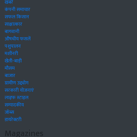
खबरें
कंपनी समाचार
सफल किसान
साक्षात्कार
बागवानी
औषधीय फसलें
पशुपालन
मशीनरी
खेती-बाड़ी
मौसम
बाजार
ग्रामीण उद्द्योग
सरकारी योजनाएं
लाइफ स्टाइल
सम्पादकीय
जॉब्स
डायरेक्टरी
Magazines