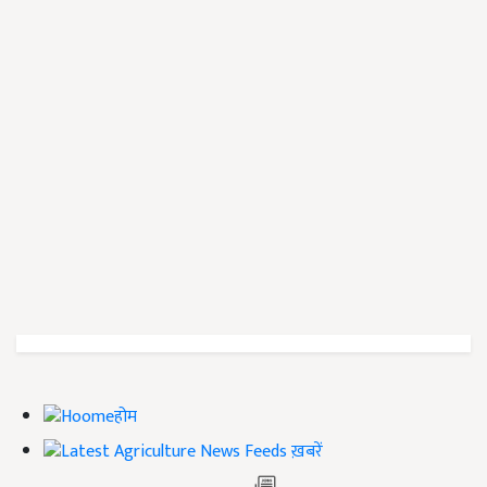
होम
ख़बरें