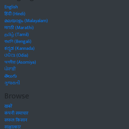
English
हिंदी (Hindi)
മലയാളം (Malayalam)
मराठी (Marathi)
தமிழ் (Tamil)
বাঙালি (Bengali)
ಕನ್ನಡ (Kannada)
ଓଡିଆ (Odia)
অসমীয়া (Asomiya)
ਪੰਜਾਬੀ
తెలుగు
ગુજરાતી
Browse
खबरें
कंपनी समाचार
सफल किसान
साक्षात्कार