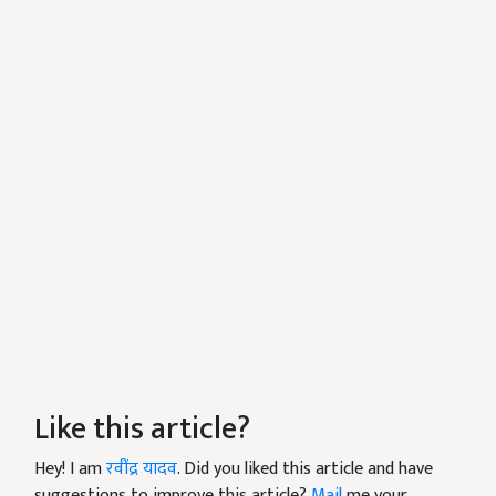
Like this article?
Hey! I am
रवींद्र यादव
. Did you liked this article and have
suggestions to improve this article?
Mail
me your