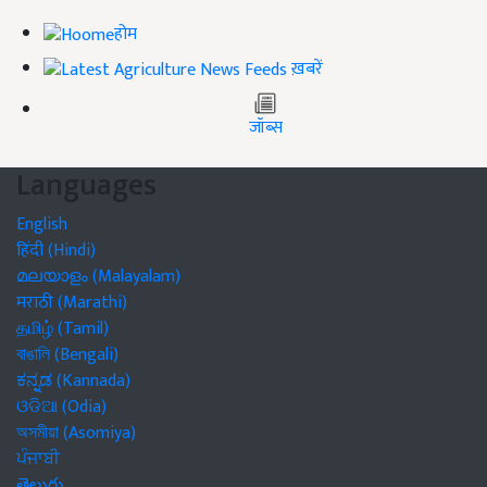
होम
ख़बरें
जॉब्स
Languages
English
हिंदी (Hindi)
മലയാളം (Malayalam)
मराठी (Marathi)
தமிழ் (Tamil)
বাঙালি (Bengali)
ಕನ್ನಡ (Kannada)
ଓଡିଆ (Odia)
অসমীয়া (Asomiya)
ਪੰਜਾਬੀ
తెలుగు