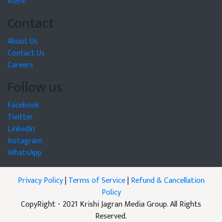
वीडियो
Contact
About Us
Contact Us
Careers
Follow us
Facebook
Twitter
LinkedIn
Instagram
WhatsApp
Privacy Policy
|
Terms of Service
|
Refund & Cancellation
Policy
CopyRight - 2021 Krishi Jagran Media Group. All Rights
Reserved.