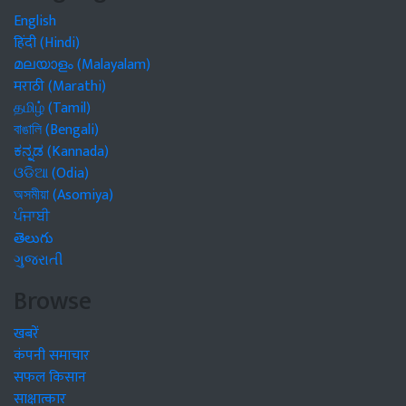
English
हिंदी (Hindi)
മലയാളം (Malayalam)
मराठी (Marathi)
தமிழ் (Tamil)
বাঙালি (Bengali)
ಕನ್ನಡ (Kannada)
ଓଡିଆ (Odia)
অসমীয়া (Asomiya)
ਪੰਜਾਬੀ
తెలుగు
ગુજરાતી
Browse
खबरें
कंपनी समाचार
सफल किसान
साक्षात्कार