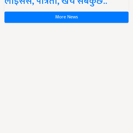
लाइसेंस, पात्रता, खर्च सबकुछ..
More News