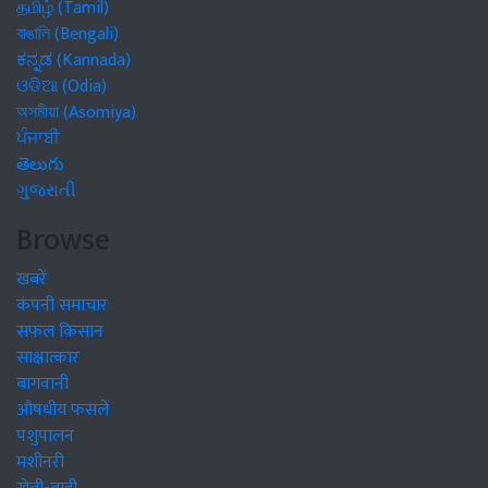
தமிழ் (Tamil)
বাঙালি (Bengali)
ಕನ್ನಡ (Kannada)
ଓଡିଆ (Odia)
অসমীয়া (Asomiya)
ਪੰਜਾਬੀ
తెలుగు
ગુજરાતી
Browse
खबरें
कंपनी समाचार
सफल किसान
साक्षात्कार
बागवानी
औषधीय फसलें
पशुपालन
मशीनरी