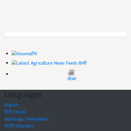
होम
ख़बरें
जॉब्स
Languages
English
हिंदी (Hindi)
മലയാളം (Malayalam)
मराठी (Marathi)