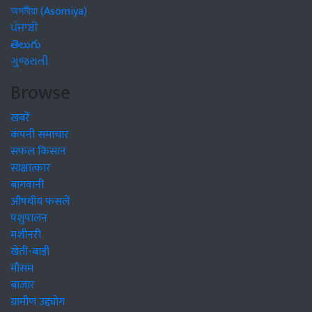
অসমীয়া (Asomiya)
ਪੰਜਾਬੀ
తెలుగు
ગુજરાતી
Browse
खबरें
कंपनी समाचार
सफल किसान
साक्षात्कार
बागवानी
औषधीय फसलें
पशुपालन
मशीनरी
खेती-बाड़ी
मौसम
बाजार
ग्रामीण उद्द्योग