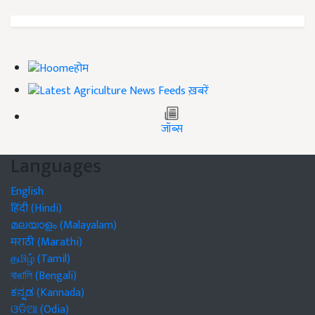
होम
ख़बरें
जॉब्स
Languages
English
हिंदी (Hindi)
മലയാളം (Malayalam)
मराठी (Marathi)
தமிழ் (Tamil)
বাঙালি (Bengali)
ಕನ್ನಡ (Kannada)
ଓଡିଆ (Odia)