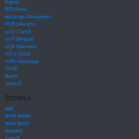
English
हिंदी (Hindi)
മലയാളം (Malayalam)
मराठी (Marathi)
தமிழ் (Tamil)
বাঙালি (Bengali)
ಕನ್ನಡ (Kannada)
ଓଡିଆ (Odia)
অসমীয়া (Asomiya)
ਪੰਜਾਬੀ
తెలుగు
ગુજરાતી
Browse
खबरें
कंपनी समाचार
सफल किसान
साक्षात्कार
बागवानी