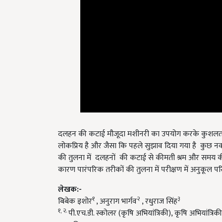
दलहन की कटाई मौजूदा मशीनरी का उपयोग करके कुशलताप
लोकप्रिय है और जैसा कि पहले सुझाव दिया गया है कुछ न
की तुलना में दलहनों की कटाई से कीमती श्रम और समय क
कारण पारंपरिक तरीकों की तुलना में परीक्षण में अनुकूल प
लेखक
:-
१
२
३
बिबेक इशोर
, अनुराग भार्गव
, रधुराज सिंह
१
,
२.
पी.एच.डी. स्कोलर (कृषि अभियांत्रिकी), कृषि अभियांत्रिकी एव
पूसा, बिहार