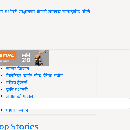
ार
मशीनरी
साक्षात्कार
कंपनी समाचार
सम्पादकीय
फोटो
op on Krishi Jagran
सफल किसान
मिलेनियर फार्मर ऑफ इंडिया अवॉर्ड
महिंद्रा ट्रैक्टर्स
कृषि मशीनरी
जायद की फसल
बिज़नेस आइडियाज
पीएम किसान
op Stories