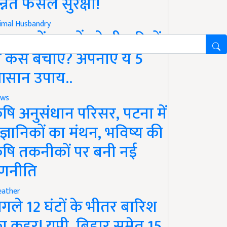
न्नत फसल सुरक्षा!
imal Husbandry
रसात में पशुओं को बीमारियों
े कैसे बचाएं? अपनाएं ये 5
सान उपाय..
ws
ृषि अनुसंधान परिसर, पटना में
ैज्ञानिकों का मंथन, भविष्य की
ृषि तकनीकों पर बनी नई
णनीति
ather
गले 12 घंटों के भीतर बारिश
ा कहर! यूपी, बिहार समेत 15