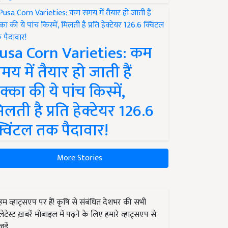
usa Corn Varieties: कम
मय में तैयार हो जाती हैं
क्का की ये पांच किस्में,
िलती है प्रति हेक्टेयर 126.6
्विंटल तक पैदावार!
More Stories
हम व्हाट्सएप पर हैं! कृषि से संबंधित देशभर की सभी
लेटेस्ट ख़बरें मोबाइल में पढ़ने के लिए हमारे व्हाट्सएप से
जुड़ें.