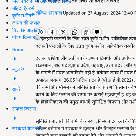
फसल की कटाई के लिए अच्छे साबित हो सकते हैं.
मिलेनियर फार्मर ऑफ इंडिया अवॉर्ड
महिंद्रा ट्रैक्टर्स
लोकेश निरवाल
Updated on 27 August, 2024 12:40
कृषि मशीनरी
जायद की फसल
बिज़नेस आइडियाज
पीएम किसान
दलहनी फसलों के लिए उन्नत कृषि मशीन, सांकेतिक तस्वीर
Home
दलहन एशिया और अफ्रीका के उष्णकटिबंधीय और उपोष्णकटिबंधीय 
राजस्थान ,मध्य प्रदेश,आंध्र प्रदेश, महाराष्ट्र, उत्तर प्रदेश
न्यूज़ रैप
के मामले में भारत आत्मनिर्भर नहीं है. वर्तमान समय में भ
उत्पादन लगभग 26.05 मिलियन टन है (पी आई बी,2022) . भा
की कमी और मौसम की अनिश्चितता के कारण किसानों को भारी
खबरें
करने के लिए फसल की समय पर कटाई महत्वपूर्ण है. यह क
के विविधीकरण की प्रमुख बाधाएँ सुनिश्चित विपणन और मश
सफल किसान
सुनिश्चित बाजारों की कमी के कारण, किसान दलहनों के विव
सरकारी योजनाएं
लेकिन वर्तमान में सरकार ने दलहन और तिलहन फसलों के लिए न