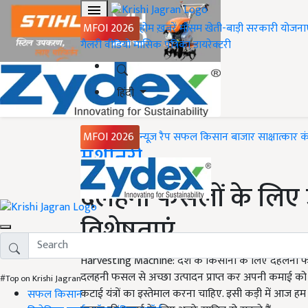
MFOI 2026
होम
ख़बरें
मौसम
खेती-बाड़ी
सरकारी योजना
गैलरी
वीडियो
मासिक पत्रिका
डायरेक्टरी
हिंदी
MFOI 2026
न्यूज़ रैप
सफल किसान
बाजार
साक्षात्कार
क
Home
मशीनरी
दलहनी फसलों के लिए उन्
विशेषताएं
Harvesting Machine: देश के किसानों के लिए दहलनी 
दलहनी फसल से अच्छा उत्पादन प्राप्त कर अपनी कमाई को 
#Top on Krishi Jagran
कटाई यंत्रों का इस्तेमाल करना चाहिए. इसी कड़ी में आज
सफल किसान