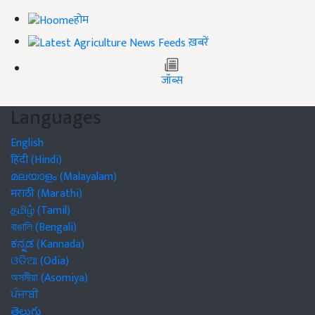
होम
ख़बरें
जॉब्स
Languages
English
हिंदी (Hindi)
മലയാളം (Malayalam)
मराठी (Marathi)
தமிழ் (Tamil)
বাঙালি (Bengali)
ಕನ್ನಡ (Kannada)
ଓଡିଆ (Odia)
অসমীয়া (Asomiya)
ਪੰਜਾਬੀ
తెలుగు