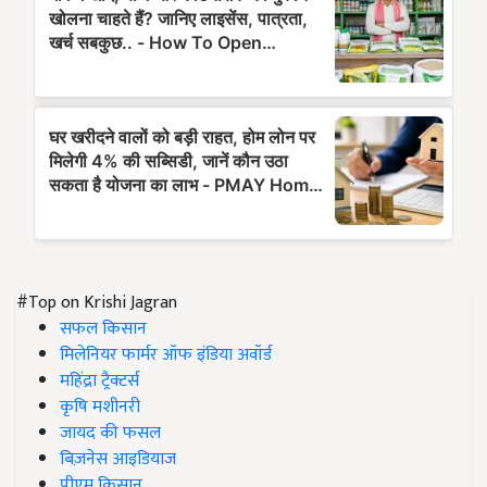
#Top on Krishi Jagran
सफल किसान
मिलेनियर फार्मर ऑफ इंडिया अवॉर्ड
महिंद्रा ट्रैक्टर्स
कृषि मशीनरी
जायद की फसल
बिज़नेस आइडियाज
पीएम किसान