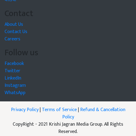
Contact
About Us
Contact Us
Careers
Follow us
Facebook
Twitter
LinkedIn
Instagram
WhatsApp
Privacy Policy
|
Terms of Service
|
Refund & Cancellation
Policy
CopyRight - 2021 Krishi Jagran Media Group. All Rights
Reserved.