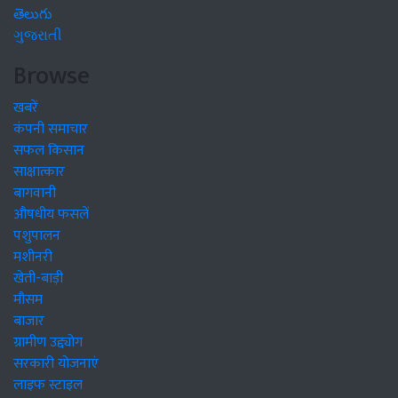
తెలుగు
ગુજરાતી
Browse
खबरें
कंपनी समाचार
सफल किसान
साक्षात्कार
बागवानी
औषधीय फसलें
पशुपालन
मशीनरी
खेती-बाड़ी
मौसम
बाजार
ग्रामीण उद्द्योग
सरकारी योजनाएं
लाइफ स्टाइल