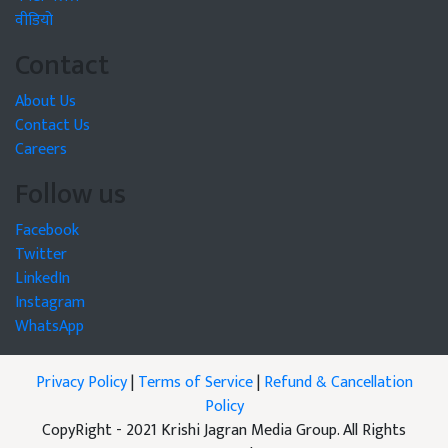
वीडियो
Contact
About Us
Contact Us
Careers
Follow us
Facebook
Twitter
LinkedIn
Instagram
WhatsApp
Privacy Policy
|
Terms of Service
|
Refund & Cancellation
Policy
CopyRight - 2021 Krishi Jagran Media Group. All Rights