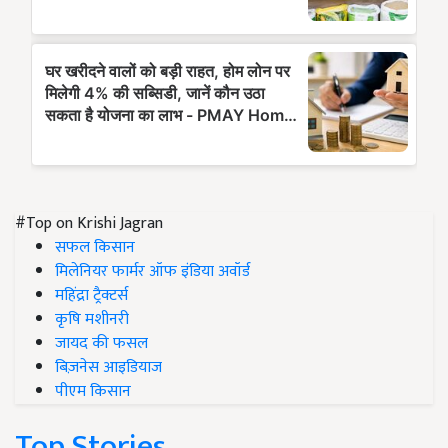
#Top on Krishi Jagran
सफल किसान
मिलेनियर फार्मर ऑफ इंडिया अवॉर्ड
महिंद्रा ट्रैक्टर्स
कृषि मशीनरी
जायद की फसल
बिज़नेस आइडियाज
पीएम किसान
Top Stories