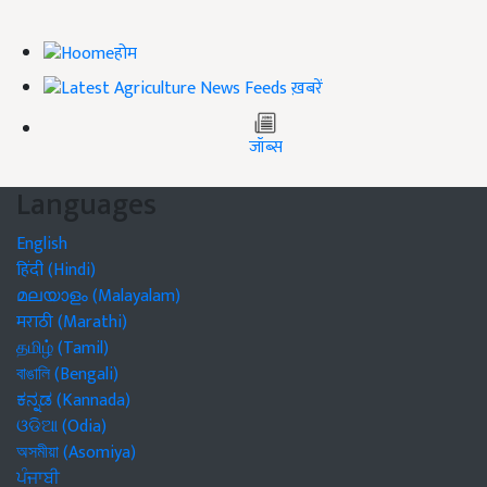
होम
ख़बरें
जॉब्स
Languages
English
हिंदी (Hindi)
മലയാളം (Malayalam)
मराठी (Marathi)
தமிழ் (Tamil)
বাঙালি (Bengali)
ಕನ್ನಡ (Kannada)
ଓଡିଆ (Odia)
অসমীয়া (Asomiya)
ਪੰਜਾਬੀ