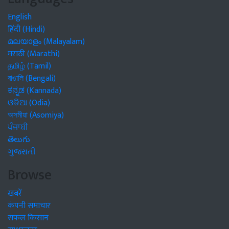
English
हिंदी (Hindi)
മലയാളം (Malayalam)
मराठी (Marathi)
தமிழ் (Tamil)
বাঙালি (Bengali)
ಕನ್ನಡ (Kannada)
ଓଡିଆ (Odia)
অসমীয়া (Asomiya)
ਪੰਜਾਬੀ
తెలుగు
ગુજરાતી
Browse
खबरें
कंपनी समाचार
सफल किसान