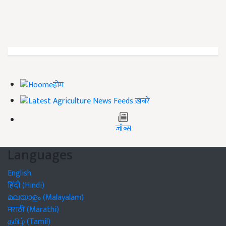
होम
ख़बरें
जॉब्स
Languages
English
हिंदी (Hindi)
മലയാളം (Malayalam)
मराठी (Marathi)
தமிழ் (Tamil)