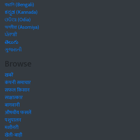
বাঙালি (Bengali)
ಕನ್ನಡ (Kannada)
ଓଡିଆ (Odia)
অসমীয়া (Asomiya)
ਪੰਜਾਬੀ
తెలుగు
ગુજરાતી
Browse
खबरें
कंपनी समाचार
सफल किसान
साक्षात्कार
बागवानी
औषधीय फसलें
पशुपालन
मशीनरी
खेती-बाड़ी